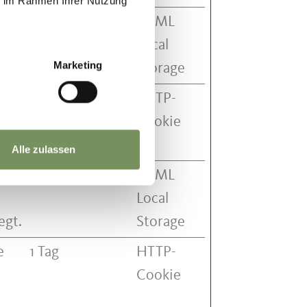
ie im Rahmen Ihrer Nutzung
Beständig
HTML
Local
Marketing
Storage
des
1 Jahr
HTTP-
Cookie
Alle zulassen
halb
Sitzung
HTML
Local
egt.
Storage
e
1 Tag
HTTP-
Cookie