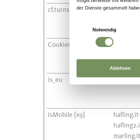
möglicherweise mit weiteren
der Dienste gesammelt habe
cf.turnstile.u
Cloudfla
Einwilligungsauswahl
Notwendig
CookieConsent [x2]
maps.me
suedtirol.
Cookieb
Ablehnen
is_eu
Pinterest
isMobile [x9]
hafling.
hafling2
marling.