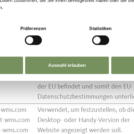
 Daten zusammen, die Sie ihnen bereitgestellt haben oder die s
n.
re
Dieser Cookie wird verwendet, um
zwischen Menschen und Bots zu
Präferenzen
Statistiken
unterscheiden.
rano-
Speichert den Zustimmungsstatus 
it
Benutzers für Cookies auf der
ot
aktuellen Domäne.
Auswahl erlauben
Ermittelt, ob sich der Nutzer inner
der EU befindet und somit den EU-
Datenschutzbestimmungen unterli
it-wms.com
Verwendet, um festzustellen, ob di
.it-wms.com
Desktop- oder Handy-Version der
it-wms.com
Website angezeigt werden soll.