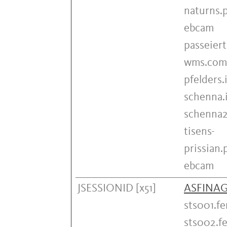
naturns.
ebcam
passeierta
wms.com
pfelders
schenna.
schenna2
tisens-
prissian
ebcam
JSESSIONID [x51]
ASFINA
sts001.fe
sts002.fe