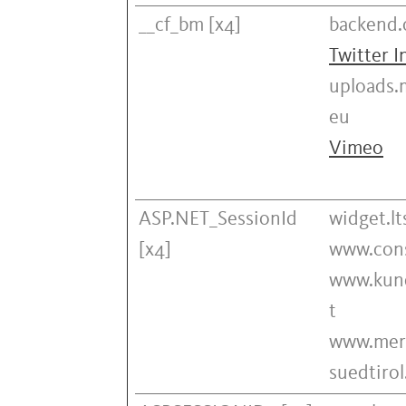
__cf_bm [x4]
backend.
Twitter I
uploads.
eu
Vimeo
ASP.NET_SessionId
widget.lts
[x4]
www.cons
www.kund
t
www.mer
suedtirol.