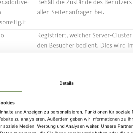
r.additive-
Behält die Zustände des Benutzers
h
allen Seitenanfragen bei.
somstig.it
io
Registriert, welcher Server-Cluster
den Besucher bedient. Dies wird i
Zusammenhang mit Load Balancin
verwendet, um die Nutzererfahrun
optimieren.
Details
io
Registriert, welcher Server-Cluster
den Besucher bedient. Dies wird i
Cookies
Zusammenhang mit Load Balancin
nhalte und Anzeigen zu personalisieren, Funktionen für soziale
verwendet, um die Nutzererfahrun
Website zu analysieren. Außerdem geben wir Informationen zu I
r soziale Medien, Werbung und Analysen weiter. Unsere Partner
optimieren.