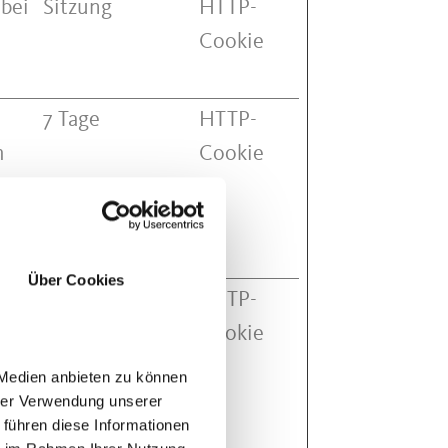
 bei
Sitzung
HTTP-
Cookie
7 Tage
HTTP-
m
Cookie
g
g zu
Über Cookies
7 Tage
HTTP-
m
Cookie
g
 Medien anbieten zu können
g zu
hrer Verwendung unserer
 führen diese Informationen