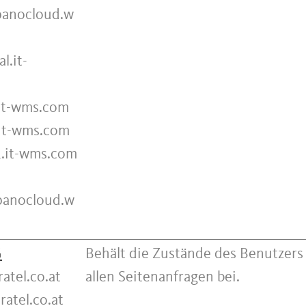
panocloud.w
l.it-
.it-wms.com
it-wms.com
.it-wms.com
.panocloud.w
G
Behält die Zustände des Benutzers
ratel.co.at
allen Seitenanfragen bei.
ratel.co.at