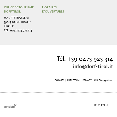
OFFICE DE TOURISME
HORAIRES
DORF TIROL
D'OUVERTURES
HAUPTSTRASSE 31
39019 DORF TIROL /
TIROLO
TÉL.
+39 0473 923 314
Tél. +39 0473 923 314
info@dorf-tirol.it
COOKIES
|
IMPRESSUM
|
PRIVACY
| UID IT01495060210
IT
//
EN
//
FR