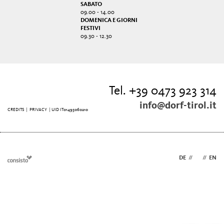
SABATO
09.00 - 14.00
DOMENICA E GIORNI
FESTIVI
09.30 - 12.30
Tel. +39 0473 923 314
info@dorf-tirol.it
CREDITS
|
PRIVACY
| UID IT01495060210
DE
//
IT
//
EN