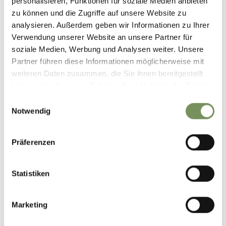
personalisieren, Funktionen für soziale Medien anbieten
zu können und die Zugriffe auf unsere Website zu
analysieren. Außerdem geben wir Informationen zu Ihrer
Verwendung unserer Website an unsere Partner für
soziale Medien, Werbung und Analysen weiter. Unsere
Partner führen diese Informationen möglicherweise mit
weiteren Daten zusammen, die Sie ihnen bereitgestellt
haben oder die sie im Rahmen Ihrer Nutzung der Dienste
gesammelt haben.
Einwilligungsauswahl
Notwendig
Präferenzen
HOTEL
Statistiken
PANORAMA VITAL HOTEL RIMMELE
S
via del Castello, 6 39019 Tirolo
Marketing
info@rimmele.it