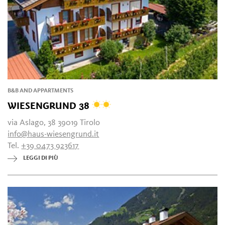
B&B AND APPARTMENTS
WIESENGRUND 38
via Aslago, 38 39019 Tirolo
info@haus-wiesengrund.it
Tel.
+39 0473 923617
LEGGI DI PIÙ