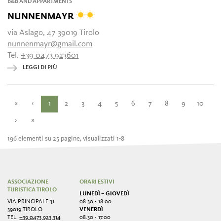
B&B AND APPARTMENTS
NUNNENMAYR
via Aslago, 47 39019 Tirolo
nunnenmayr@gmail.com
Tel.
+39 0473 923601
LEGGI DI PIÙ
«
‹
1
2
3
4
5
6
7
8
9
10
›
»
196 elementi su 25 pagine, visualizzati 1-8
ASSOCIAZIONE
ORARI ESTIVI
TURISTICA TIROLO
LUNEDÌ – GIOVEDÌ
VIA PRINCIPALE 31
08.30 - 18.00
39019 TIROLO
VENERDÌ
TEL.
+39 0473 923 314
08.30 - 17.00