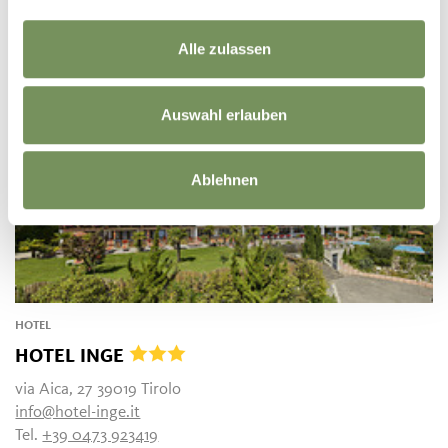
Tel.
+39 0473 923125
LEGGI DI PIÙ
Alle zulassen
Auswahl erlauben
Ablehnen
HOTEL
HOTEL INGE
via Aica, 27 39019 Tirolo
info@hotel-inge.it
Tel.
+39 0473 923419