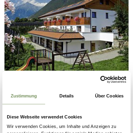
URLAUB AUF DEM BAUERNHOF
SCHATTMAIR HOF
Zustimmung
Details
Über Cookies
via del Seminario 32 39019 Tirolo
info@schattmairhof.it
Tel.
+39 0473 923668
Diese Webseite verwendet Cookies
LEGGI DI PIÙ
Wir verwenden Cookies, um Inhalte und Anzeigen zu