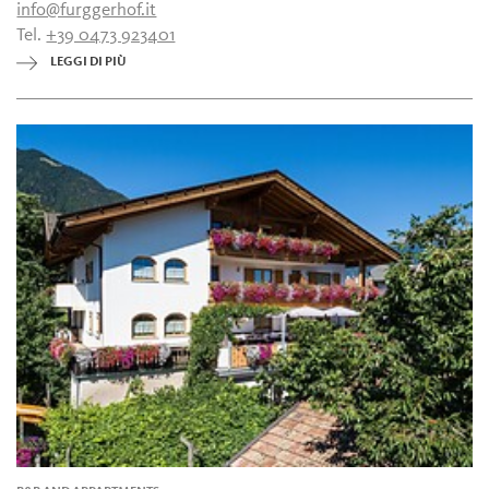
info@furggerhof.it
Tel.
+39 0473 923401
LEGGI DI PIÙ