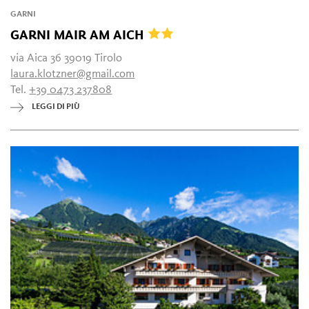
GARNI
GARNI MAIR AM AICH
via Aica 36 39019 Tirolo
laura.klotzner@gmail.com
Tel.
+39 0473 237808
LEGGI DI PIÙ