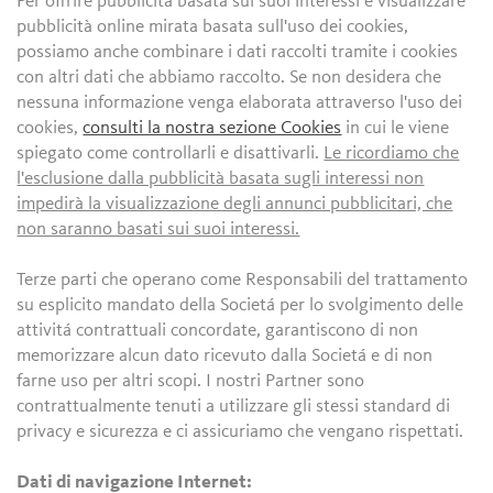
Per offrire pubblicità basata sui suoi interessi e visualizzare
pubblicità online mirata basata sull'uso dei cookies,
possiamo anche combinare i dati raccolti tramite i cookies
con altri dati che abbiamo raccolto. Se non desidera che
nessuna informazione venga elaborata attraverso l'uso dei
cookies,
consulti la nostra sezione Cookies
in cui le viene
spiegato come controllarli e disattivarli.
Le ricordiamo che
l'esclusione dalla pubblicità basata sugli interessi non
impedirà la visualizzazione degli annunci pubblicitari, che
non saranno basati sui suoi interessi.
Terze parti che operano come Responsabili del trattamento
su esplicito mandato della Societá per lo svolgimento delle
attivitá contrattuali concordate, garantiscono di non
memorizzare alcun dato ricevuto dalla Societá e di non
farne uso per altri scopi. I nostri Partner sono
contrattualmente tenuti a utilizzare gli stessi standard di
privacy e sicurezza e ci assicuriamo che vengano rispettati.
Dati di navigazione Internet: