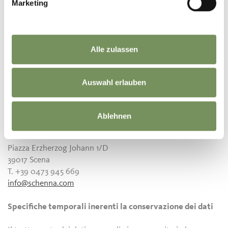
Marketing
I diritti in oggetto possono essere esercitati, anche per il
tramite di un incaricato, mediante richiesta rivolta al
responsabile del trattamento
Associazione Turistica
Alle zulassen
Scena
– Piazza Erzherzog Johann 1/D - 39017 Scena - con
lettera raccomandata o eMail all’indirizzo
info@schenna.com
Auswahl erlauben
Titolare del trattamento:
Ablehnen
Associazione Turistica Scena
Piazza Erzherzog Johann 1/D
39017 Scena
T. +39 0473 945 669
info@schenna.com
Specifiche temporali inerenti la conservazione dei dati