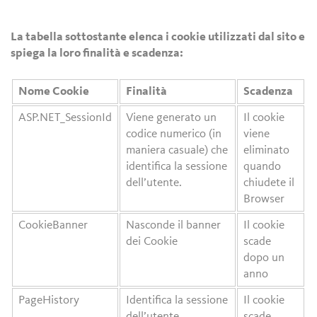
La tabella sottostante elenca i cookie utilizzati dal sito e
spiega la loro finalità e scadenza:
Nome Cookie
Finalità
Scadenza
ASP.NET_SessionId
Viene generato un
Il cookie
codice numerico (in
viene
maniera casuale) che
eliminato
identifica la sessione
quando
dell’utente.
chiudete il
Browser
CookieBanner
Nasconde il banner
Il cookie
dei Cookie
scade
dopo un
anno
PageHistory
Identifica la sessione
Il cookie
dell’utente.
scade