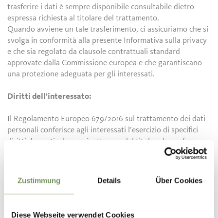
trasferire i dati è sempre disponibile consultabile dietro
espressa richiesta al titolare del trattamento.
Quando avviene un tale trasferimento, ci assicuriamo che si
svolga in conformità alla presente Informativa sulla privacy
e che sia regolato da clausole contrattuali standard
approvate dalla Commissione europea e che garantiscano
una protezione adeguata per gli interessati.
Diritti dell’interessato:
Il Regolamento Europeo 679/2016 sul trattamento dei dati
personali conferisce agli interessati l’esercizio di specifici
diritti. In particolare può ottenere dal titolare la conferma
dell’esistenza o meno di propri dati personali che lo
riguardano e la loro comunicazione in forma intelligibile.
L’interessato può altresì chiedere di conoscere l’origine dei
Zustimmung
Details
Über Cookies
dati, le finalità e modalità del trattamento nonché la logica
applicata in caso trattamento effettuato con l’ausilio di
strumenti elettronici, l’identificazione degli estremi
Diese Webseite verwendet Cookies