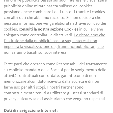
Per offrire pubblicità basata sui suoi interessi e visualizzare
pubblicità online mirata basata sull'uso dei cookies,
possiamo anche combinare i dati raccolti tramite i cookies
con altri dati che abbiamo raccolto. Se non desidera che
nessuna informazione venga elaborata attraverso l'uso dei
cookies,
consulti la nostra sezione Cookies
in cui le viene
spiegato come controllarli e disattivarli.
Le ricordiamo che
l'esclusione dalla pubblicità basata sugli interessi non
impedirà la visualizzazione degli annunci pubblicitari, che
non saranno basati sui suoi interessi.
Terze parti che operano come Responsabili del trattamento
su esplicito mandato della Societá per lo svolgimento delle
attivitá contrattuali concordate, garantiscono di non
memorizzare alcun dato ricevuto dalla Societá e di non
farne uso per altri scopi. I nostri Partner sono
contrattualmente tenuti a utilizzare gli stessi standard di
privacy e sicurezza e ci assicuriamo che vengano rispettati.
Dati di navigazione Internet: