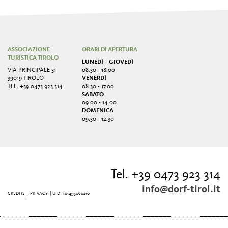
ASSOCIAZIONE
ORARI DI APERTURA
TURISTICA TIROLO
LUNEDÌ – GIOVEDÌ
VIA PRINCIPALE 31
08.30 - 18.00
39019 TIROLO
VENERDÌ
TEL.
+39 0473 923 314
08.30 - 17.00
SABATO
09.00 - 14.00
DOMENICA
09.30 - 12.30
Tel. +39 0473 923 314
info@dorf-tirol.it
CREDITS
|
PRIVACY
| UID IT01495060210