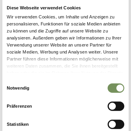
Diese Webseite verwendet Cookies
Sentieri facili immersi nella natura, percorsi anche
per famiglie con bambini, itinerari appaganti
Wir verwenden Cookies, um Inhalte und Anzeigen zu
personalisieren, Funktionen für soziale Medien anbieten
zu können und die Zugriffe auf unsere Website zu
analysieren. Außerdem geben wir Informationen zu Ihrer
Verwendung unserer Website an unsere Partner für
soziale Medien, Werbung und Analysen weiter. Unsere
Partner führen diese Informationen möglicherweise mit
weiteren Daten zusammen, die Sie ihnen bereitgestellt
haben oder die sie im Rahmen Ihrer Nutzung der Dienste
Il
clima mite
dell'area vacanze consente di regalarsi uscite
gesammelt haben.
Einwilligungsauswahl
appaganti
in tutte le stagioni
e di abbandonarsi ai
sapori
Notwendig
più tipici
nei ristoranti di montagna, nei masi e nelle
malghe.
Präferenzen
Statistiken