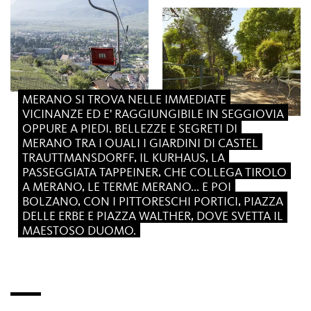
MERANO SI TROVA NELLE IMMEDIATE
VICINANZE ED E' RAGGIUNGIBILE IN SEGGIOVIA
OPPURE A PIEDI. BELLEZZE E SEGRETI DI
MERANO TRA I QUALI I GIARDINI DI CASTEL
TRAUTTMANSDORFF, IL KURHAUS, LA
PASSEGGIATA TAPPEINER, CHE COLLEGA TIROLO
A MERANO, LE TERME MERANO... E POI
BOLZANO, CON I PITTORESCHI PORTICI, PIAZZA
DELLE ERBE E PIAZZA WALTHER, DOVE SVETTA IL
MAESTOSO DUOMO.