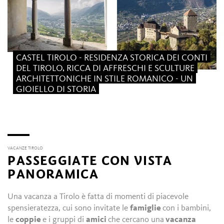
CASTEL TIROLO - RESIDENZA STORICA DEI CONTI
DEL TIROLO, RICCA DI AFFRESCHI E SCULTURE
ARCHITETTONICHE IN STILE ROMANICO - UN
GIOIELLO DI STORIA
VACANZE TIROLO
PASSEGGIATE CON VISTA
PANORAMICA
Una vacanza a Tirolo è fatta di momenti di piacevole
spensieratezza, cui sono invitate le
famiglie
con i bambini,
le
coppie
e i gruppi di
amici
che cercano una
vacanza