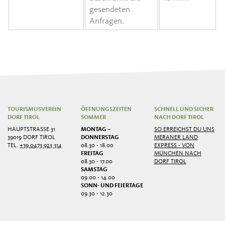
gesendeten
Anfragen.
TOURISMUSVEREIN
ÖFFNUNGSZEITEN
SCHNELL UND SICHER
DORF TIROL
SOMMER
NACH DORF TIROL
HAUPTSTRASSE 31
MONTAG –
SO ERREICHST DU UNS
39019 DORF TIROL
DONNERSTAG
MERANER LAND
TEL.
+39 0473 923 314
08.30 - 18.00
EXPRESS - VON
FREITAG
MÜNCHEN NACH
08.30 - 17.00
DORF TIROL
SAMSTAG
09.00 - 14.00
SONN- UND FEIERTAGE
09.30 - 12.30