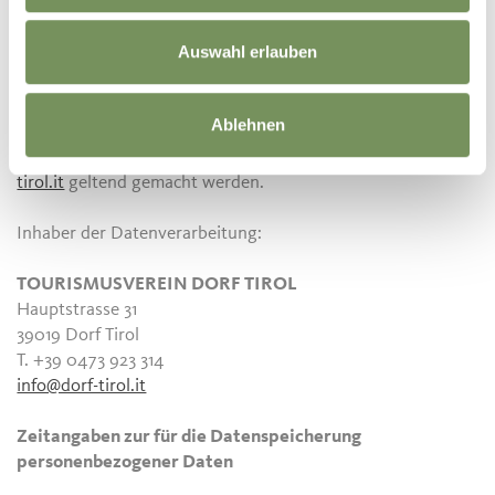
einzureichen oder rechtliche Schritte einzuleiten.
Auswahl erlauben
Die Rechte können seitens des Betroffenen oder einer von
ihm beauftragten Person, mittels Anfrage an den
Verantwortlichen der Datenverarbeitung
Ablehnen
TOURISMUSVEREIN DORF TIROL
- Hauptstrasse 31 -
39019 Dorf Tirol - mit Einschreiben oder eMail an
info@dorf-
tirol.it
geltend gemacht werden.
Inhaber der Datenverarbeitung:
TOURISMUSVEREIN DORF TIROL
Hauptstrasse 31
39019 Dorf Tirol
T. +39 0473 923 314
info@dorf-tirol.it
Zeitangaben zur für die Datenspeicherung
personenbezogener Daten