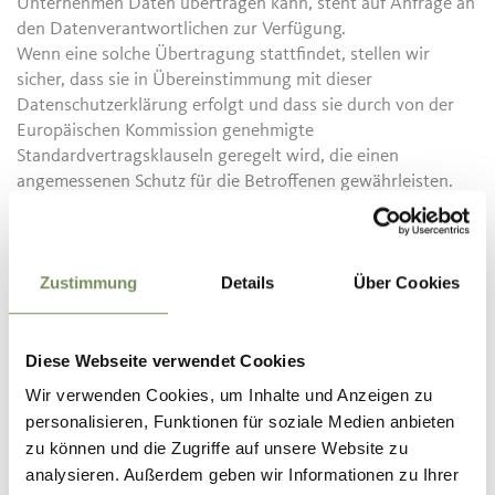
Unternehmen Daten übertragen kann, steht auf Anfrage an
den Datenverantwortlichen zur Verfügung.
Wenn eine solche Übertragung stattfindet, stellen wir
sicher, dass sie in Übereinstimmung mit dieser
Datenschutzerklärung erfolgt und dass sie durch von der
Europäischen Kommission genehmigte
Standardvertragsklauseln geregelt wird, die einen
angemessenen Schutz für die Betroffenen gewährleisten.
Rechte des Betroffenen:
Zustimmung
Details
Über Cookies
Die Datenschutzgrundverordnung 679/2016 verleiht dem
Betroffenen die Möglichkeit zur Ausübung bestimmter
Rechte. Im Einzelnen hat er das Recht, darüber Auskunft zu
erhalten, ob und welche Daten über ihn vorhanden sind
Diese Webseite verwendet Cookies
und in verständlicher Form nähere Angaben über diese
Wir verwenden Cookies, um Inhalte und Anzeigen zu
Daten, deren Herkunft und den Grund und Zweck ihrer
personalisieren, Funktionen für soziale Medien anbieten
Verarbeitung zu erfahren, sowie Angaben über Inhaber und
zu können und die Zugriffe auf unsere Website zu
Verantwortliche der Verarbeitung und Personen und
analysieren. Außerdem geben wir Informationen zu Ihrer
Kategorien von Personen, denen diese Daten