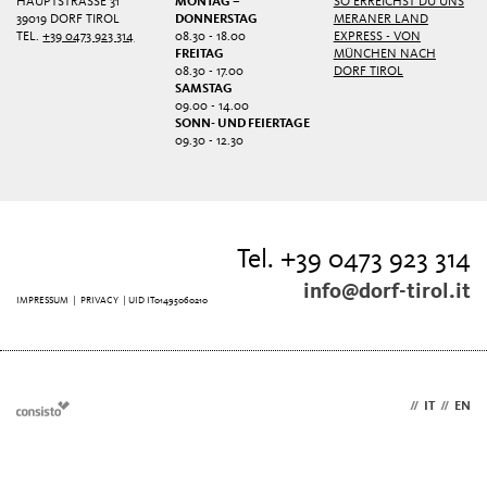
HAUPTSTRASSE 31
MONTAG –
SO ERREICHST DU UNS
39019 DORF TIROL
DONNERSTAG
MERANER LAND
TEL.
+39 0473 923 314
08.30 - 18.00
EXPRESS - VON
FREITAG
MÜNCHEN NACH
08.30 - 17.00
DORF TIROL
SAMSTAG
09.00 - 14.00
SONN- UND FEIERTAGE
09.30 - 12.30
Tel. +39 0473 923 314
info@dorf-tirol.it
IMPRESSUM
|
PRIVACY
| UID IT01495060210
DE
//
IT
//
EN