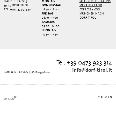
HAUPTSTRASSE 31
MONTAG –
SO ERREICHST DU UNS
39019 DORF TIROL
DONNERSTAG
MERANER LAND
TEL.
+39 0473 923 314
08.30 - 18.00
EXPRESS - VON
FREITAG
MÜNCHEN NACH
08.30 - 17.00
DORF TIROL
SAMSTAG
09.00 - 14.00
SONNTAG
09.30 - 12.30
Tel. +39 0473 923 314
info@dorf-tirol.it
IMPRESSUM
|
PRIVACY
| UID IT01495060210
DE
//
IT
//
EN