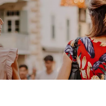
DAS
M