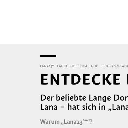
LANA23°° - LANGE SHOPPINGABENDE
PROGRAMM LANA
ENTDECKE
Der beliebte Lange Do
Lana – hat sich in „La
Warum „Lana23°°“?