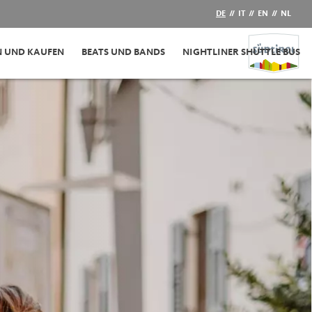
DE
//
IT
//
EN
//
NL
N UND KAUFEN
BEATS UND BANDS
NIGHTLINER SHUTTLE BUS