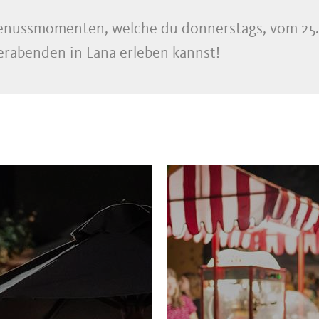
nussmomenten, welche du donnerstags, vom 25. J
erabenden in Lana erleben kannst!