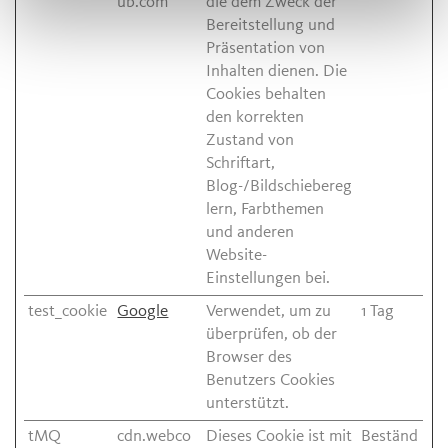
ub.com
die dem Zweck der
Bereitstellung und
Präsentation von
Inhalten dienen. Die
Cookies behalten
den korrekten
Zustand von
Schriftart,
Blog-/Bildschiebereg
lern, Farbthemen
und anderen
Website-
Einstellungen bei.
test_cookie
Google
Verwendet, um zu
1 Tag
überprüfen, ob der
Browser des
Benutzers Cookies
unterstützt.
tMQ
cdn.webco
Dieses Cookie ist mit
Beständ