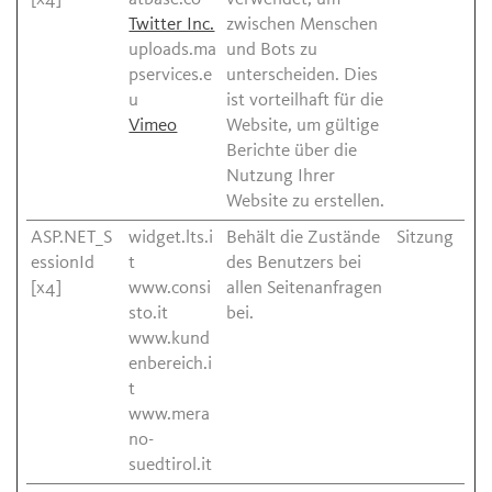
Twitter Inc.
zwischen Menschen
uploads.ma
und Bots zu
pservices.e
unterscheiden. Dies
u
ist vorteilhaft für die
Vimeo
Website, um gültige
Berichte über die
Nutzung Ihrer
Website zu erstellen.
ASP.NET_S
widget.lts.i
Behält die Zustände
Sitzung
essionId
t
des Benutzers bei
[x4]
www.consi
allen Seitenanfragen
sto.it
bei.
www.kund
enbereich.i
t
www.mera
no-
suedtirol.it