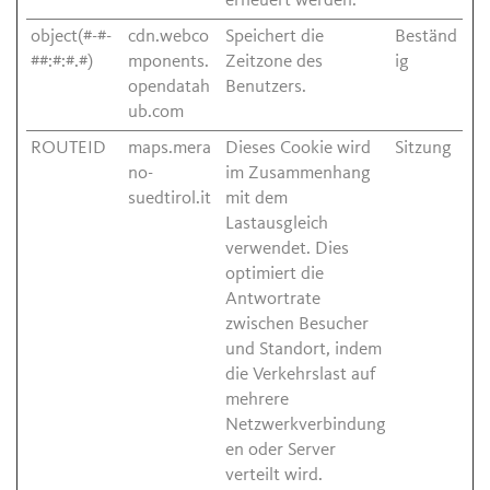
erneuert werden.
object(#-#-
cdn.webco
Speichert die
Beständ
##:#:#.#)
mponents.
Zeitzone des
ig
opendatah
Benutzers.
ub.com
ROUTEID
maps.mera
Dieses Cookie wird
Sitzung
no-
im Zusammenhang
suedtirol.it
mit dem
Lastausgleich
verwendet. Dies
optimiert die
Antwortrate
zwischen Besucher
und Standort, indem
die Verkehrslast auf
mehrere
Netzwerkverbindung
en oder Server
verteilt wird.