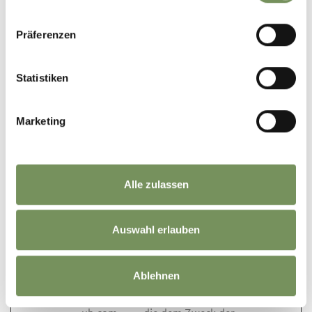
tAE
cdn.webco
Dieses Cookie ist mit
Beständ
mponents.
einem Bündel von
ig
Präferenzen
opendatah
Cookies verbunden,
ub.com
die dem Zweck der
Bereitstellung und
Statistiken
Präsentation von
Inhalten dienen. Die
Cookies behalten
Marketing
den korrekten
Zustand von
Schriftart,
Blog-/Bildschiebereg
Alle zulassen
lern, Farbthemen
und anderen
Website-
Auswahl erlauben
Einstellungen bei.
tC
cdn.webco
Dieses Cookie ist mit
Beständ
Ablehnen
mponents.
einem Bündel von
ig
opendatah
Cookies verbunden,