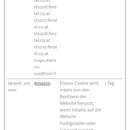
tel.co.at
sts206.fera
tel.co.at
sts207.ferat
el.co.at
sts208.fera
tel.co.at
sts210.ferat
el.co.at
maps.mera
no-
suedtirol.it
laravel_ses
Amazon
Dieses Cookie wird
1 Tag
sion
intern von den
Besitzern der
Website benutzt,
wenn Inhalte auf der
Website
hochgeladen oder