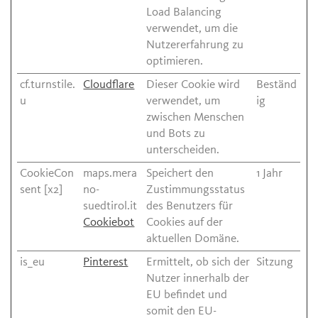
Load Balancing
verwendet, um die
Nutzererfahrung zu
optimieren.
cf.turnstile.
Cloudflare
Dieser Cookie wird
Beständ
u
verwendet, um
ig
zwischen Menschen
und Bots zu
unterscheiden.
CookieCon
maps.mera
Speichert den
1 Jahr
sent [x2]
no-
Zustimmungsstatus
suedtirol.it
des Benutzers für
Cookiebot
Cookies auf der
aktuellen Domäne.
is_eu
Pinterest
Ermittelt, ob sich der
Sitzung
Nutzer innerhalb der
EU befindet und
somit den EU-