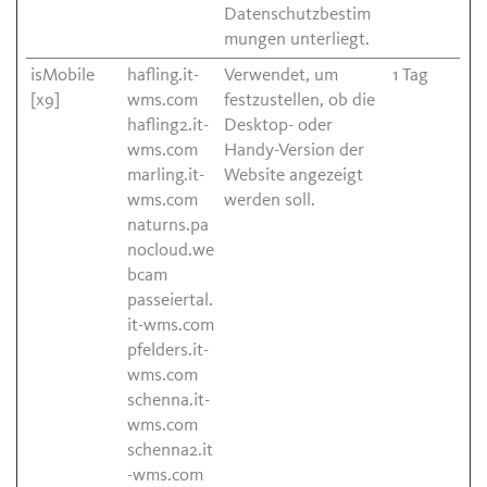
Datenschutzbestim
mungen unterliegt.
isMobile
hafling.it-
Verwendet, um
1 Tag
[x9]
wms.com
festzustellen, ob die
hafling2.it-
Desktop- oder
wms.com
Handy-Version der
marling.it-
Website angezeigt
wms.com
werden soll.
naturns.pa
nocloud.we
bcam
passeiertal.
it-wms.com
pfelders.it-
wms.com
schenna.it-
wms.com
schenna2.it
-wms.com