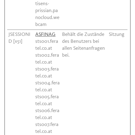
tisens-
prissian.pa
nocloud.we
bcam
JSESSIONI
ASFINAG
Behält die Zustände
Sitzung
D [x51]
sts001.fera
des Benutzers bei
tel.co.at
allen Seitenanfragen
sts002.fera
bei.
tel.co.at
sts003.fera
tel.co.at
sts004.fera
tel.co.at
sts005.fera
tel.co.at
sts006.fera
tel.co.at
sts007.fera
tel.co.at