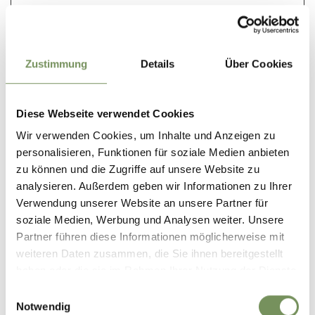
Website-
Einstellungen bei.
tADu
cdn.webco
Dieses Cookie ist mit
Beständ
Zustimmung
Details
Über Cookies
mponents.
einem Bündel von
ig
opendatah
Cookies verbunden,
ub.com
die dem Zweck der
Diese Webseite verwendet Cookies
Bereitstellung und
Präsentation von
Wir verwenden Cookies, um Inhalte und Anzeigen zu
Inhalten dienen. Die
personalisieren, Funktionen für soziale Medien anbieten
Cookies behalten
zu können und die Zugriffe auf unsere Website zu
den korrekten
analysieren. Außerdem geben wir Informationen zu Ihrer
Zustand von
Verwendung unserer Website an unsere Partner für
Schriftart,
soziale Medien, Werbung und Analysen weiter. Unsere
Blog-/Bildschiebereg
Partner führen diese Informationen möglicherweise mit
lern, Farbthemen
weiteren Daten zusammen, die Sie ihnen bereitgestellt
und anderen
haben oder die sie im Rahmen Ihrer Nutzung der Dienste
Website-
gesammelt haben.
Einwilligungsauswahl
Einstellungen bei.
Notwendig