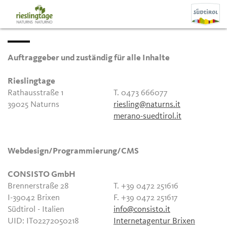
Auftraggeber und zuständig für alle Inhalte
Rieslingtage
Rathausstraße 1
T. 0473 666077
39025 Naturns
riesling@naturns.it
merano-suedtirol.it
Webdesign/Programmierung/CMS
CONSISTO GmbH
Brennerstraße 28
T. +39 0472 251616
I-39042 Brixen
F. +39 0472 251617
Südtirol - Italien
info@consisto.it
UID: IT02272050218
Internetagentur Brixen