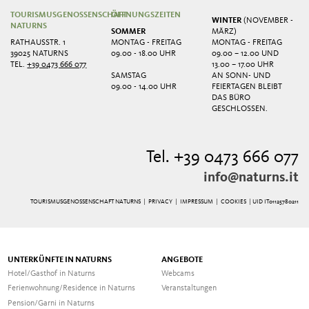
TOURISMUSGENOSSENSCHAFT
ÖFFNUNGSZEITEN
WINTER
(NOVEMBER -
NATURNS
SOMMER
MÄRZ)
RATHAUSSTR. 1
MONTAG - FREITAG
MONTAG - FREITAG
39025 NATURNS
09.00 - 18.00 UHR
09.00 – 12.00 UND
TEL.
+39 0473 666 077
13.00 – 17.00 UHR
SAMSTAG
AN SONN- UND
09.00 - 14.00 UHR
FEIERTAGEN BLEIBT
DAS BÜRO
GESCHLOSSEN.
Tel. +39 0473 666 077
info@naturns.it
TOURISMUSGENOSSENSCHAFT NATURNS |
PRIVACY
|
IMPRESSUM
|
COOKIES
| UID IT01125780211
UNTERKÜNFTE IN NATURNS
ANGEBOTE
Hotel/Gasthof in Naturns
Webcams
Ferienwohnung/Residence in Naturns
Veranstaltungen
Pension/Garni in Naturns