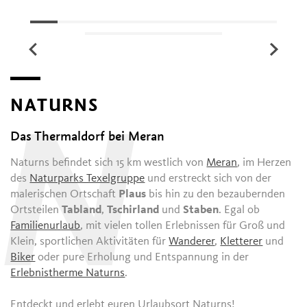
NATURNS
N
Das Thermaldorf bei Meran
Naturns befindet sich 15 km westlich von
Meran
, im Herzen
des
Naturparks Texelgruppe
und erstreckt sich von der
malerischen Ortschaft
Plaus
bis hin zu den bezaubernden
Ortsteilen
Tabland
,
Tschirland
und
Staben
. Egal ob
Familienurlaub
, mit vielen tollen Erlebnissen für Groß und
Klein, sportlichen Aktivitäten für
Wanderer
,
Kletterer
und
Biker
oder pure Erholung und Entspannung in der
Erlebnistherme Naturns
.
Entdeckt und erlebt euren Urlaubsort Naturns!