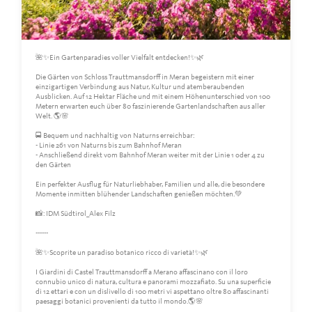
🌺✨Ein Gartenparadies voller Vielfalt entdecken!✨🌿
Die Gärten von Schloss Trauttmansdorff in Meran begeistern mit einer
einzigartigen Verbindung aus Natur, Kultur und atemberaubenden
Ausblicken. Auf 12 Hektar Fläche und mit einem Höhenunterschied von 100
Metern erwarten euch über 80 faszinierende Gartenlandschaften aus aller
Welt. 🌎🌸
🚍 Bequem und nachhaltig von Naturns erreichbar:
- Linie 261 von Naturns bis zum Bahnhof Meran
- Anschließend direkt vom Bahnhof Meran weiter mit der Linie 1 oder 4 zu
den Gärten
Ein perfekter Ausflug für Naturliebhaber, Familien und alle, die besondere
Momente inmitten blühender Landschaften genießen möchten.💚
📸: IDM Südtirol_Alex Filz
------
🌺✨Scoprite un paradiso botanico ricco di varietà!✨🌿
I Giardini di Castel Trauttmansdorff a Merano affascinano con il loro
connubio unico di natura, cultura e panorami mozzafiato. Su una superficie
di 12 ettari e con un dislivello di 100 metri vi aspettano oltre 80 affascinanti
paesaggi botanici provenienti da tutto il mondo.🌎🌸