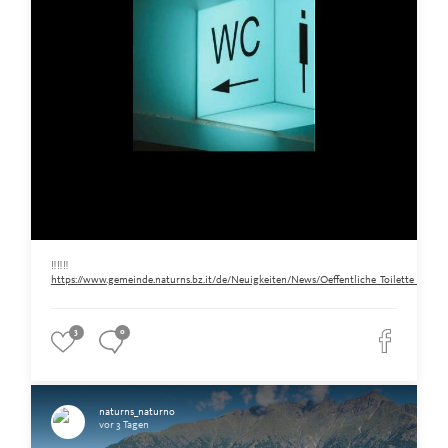
‼️‼️‼️
https://www.gemeinde.naturns.bz.it/de/Neuigkeiten/News/Oeffentliche_Toilette_am_Ra
3
0
naturns_naturno
vor 3 Tagen