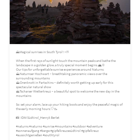
🌄Magical sunrises in South Tyrol✨⛅️
When the first rays of sunlight touch the mountain peaks and bathe the
landscape in a golden glow, a truly special moment begins.🏔️🌞
Our tips for unforgettable sunrise experiences around Naturns:
⛰️Naturnser Hochwart – breathtaking panoramic views over the
surrounding mountains
⛰️Orenknott in Partschins – definitely worth getting up early for this
spectacular natural show
⛰️Tscharser Wetterkreuz – a beautiful spot to welcome the new day in the
mountains
So: set your alarm, lace up your hiking boots and enjoy the peaceful magic of
the early morning hours.🤍🥾
📸: IDM Südtirol_Henryk Berlet
#naturns #naturno #sunrise #mountains #outdoor #adventure
#sonnenaufgang #berge #gipfelkreuzesüdtirol #gipfelkreuz
#aussichtgenießen #southtyrol