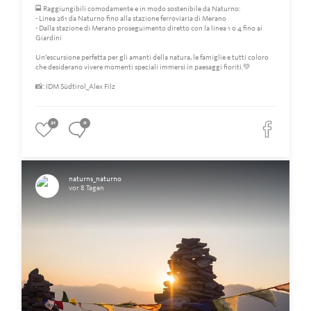
🚍 Raggiungibili comodamente e in modo sostenibile da Naturno:
- Linea 261 da Naturno fino alla stazione ferroviaria di Merano
- Dalla stazione di Merano proseguimento diretto con la linea 1 o 4 fino ai
Giardini
Un’escursione perfetta per gli amanti della natura, le famiglie e tutti coloro
che desiderano vivere momenti speciali immersi in paesaggi fioriti.💚
📸: IDM Südtirol_Alex Filz
21
0
naturns_naturno
vor 8 Tagen