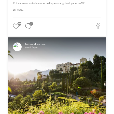
Chi viene con noi alla scoperta di questo angolo di paradiso?💚
📸: MGM
178
7
Naturns I Naturno
vor 6 Tagen