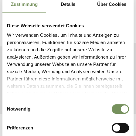
Zustimmung
Details
Über Cookies
HIER FINDEST DU DIE
PASSENDE UNTERKUNFT
Diese Webseite verwendet Cookies
Traumurlaub in Naturns
Wir verwenden Cookies, um Inhalte und Anzeigen zu
personalisieren, Funktionen für soziale Medien anbieten
zu können und die Zugriffe auf unsere Website zu
analysieren. Außerdem geben wir Informationen zu Ihrer
ANREISE
Verwendung unserer Website an unsere Partner für
soziale Medien, Werbung und Analysen weiter. Unsere
ABREISE
Partner führen diese Informationen möglicherweise mit
weiteren Daten zusammen, die Sie ihnen bereitgestellt
haben oder die sie im Rahmen Ihrer Nutzung der Dienste
SUCHE STARTEN
gesammelt haben.
Einwilligungsauswahl
Notwendig
Präferenzen