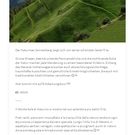
Der Naturnser Sonnenberg zeigt sich von seiner schönsten Seite!🌞🥾
Grüne Wiesen, beeindruckende Panoramablicke und die wohltuende Ruhe
der Natur machen jede Wanderung zu einem besonderen Erlebnis. Entlang
des Meraner Höhenweges erwarten euch abwechslungsreiche Wege,
traumhafte Aussichten und gemütliche Einkehrmöglichkeiten, die euch mit
traditionellen Köstlichkeiten verwöhnen.😋🍴
Wer kommt mit auf Entdeckungstour?💚
📸: MGM
-------
Il Monte Sole di Naturno si mostra nel suo splendore più bello!🌞🥾
Prati verdi, panorami mozzafiato e la tranquillità della natura rendono ogni
escursione un'esperienza davvero speciale. Lungo l'Alta Via di Merano vi
aspettano sentieri variegati, viste spettacolari e accoglienti punti di ristoro
dove potrete gustare le tradizionali specialità altoatesine.😋🍴