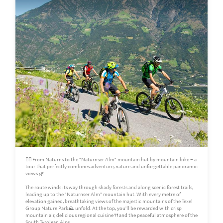
🚵‍♀️ From Naturns to the "Naturnser Alm" mountain hut by mountain bike – a
tour that perfectly combines adventure, nature and unforgettable panoramic
views.🌿
The route winds its way through shady forests and along scenic forest trails,
leading up to the "Naturnser Alm" mountain hut. With every metre of
elevation gained, breathtaking views of the majestic mountains of the Texel
Group Nature Park⛰️ unfold. At the top, you'll be rewarded with crisp
mountain air, delicious regional cuisine🍴and the peaceful atmosphere of the
South Tyrolean Alps.