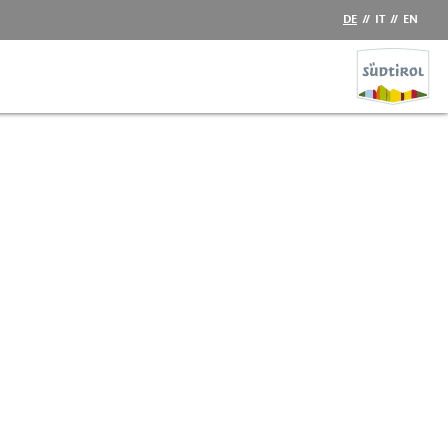
DE
//
IT
//
EN