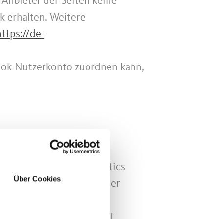
 Anbieter der Seiten keine
k erhalten. Weitere
https://de-
ook-Nutzerkonto zuordnen kann,
("Google"). Google Analytics
Über Cookies
n und die eine Analyse der
nformationen über Ihre
n USA übertragen und dort