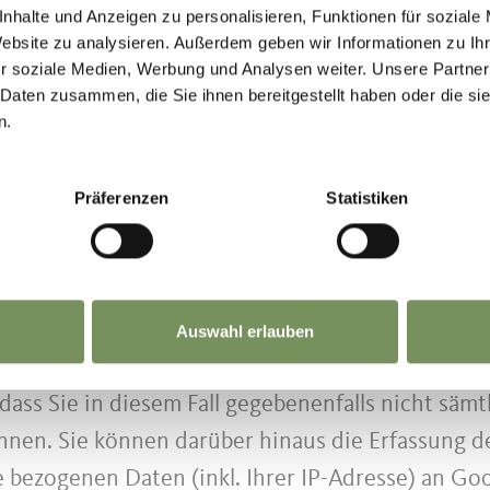
nhalte und Anzeigen zu personalisieren, Funktionen für soziale
erung der IP-Anonymisierung auf dieser Webseite 
Website zu analysieren. Außerdem geben wir Informationen zu I
aaten der Europäischen Union oder in anderen V
r soziale Medien, Werbung und Analysen weiter. Unsere Partner
 Daten zusammen, die Sie ihnen bereitgestellt haben oder die s
tsraum zuvor gekürzt.
n.
olle IP-Adresse an einen Server von Google in d
rs dieser Website wird Google diese Information
Präferenzen
Statistiken
 über die Websiteaktivitäten zusammenzustellen
tnutzung verbundene Dienstleistungen gegenübe
ogle Analytics von Ihrem Browser übermittelte I
hrt.
Auswahl erlauben
ookies durch eine entsprechende Einstellung Ih
 dass Sie in diesem Fall gegebenenfalls nicht säm
nnen. Sie können darüber hinaus die Erfassung d
 bezogenen Daten (inkl. Ihrer IP-Adresse) an Go