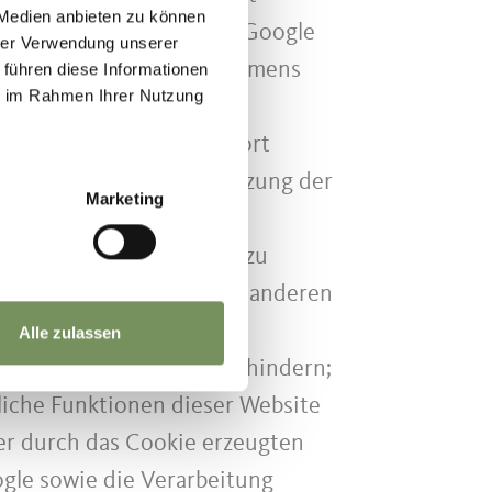
 Medien anbieten zu können
wird Ihre IP-Adresse von Google
hrer Verwendung unserer
ertragsstaaten des Abkommens
 führen diese Informationen
ie im Rahmen Ihrer Nutzung
en USA übertragen und dort
en benutzen, um Ihre Nutzung der
Marketing
 und um weitere mit der
r dem Websitebetreiber zu
P-Adresse wird nicht mit anderen
Alle zulassen
rer Browser-Software verhindern;
tliche Funktionen dieser Website
er durch das Cookie erzeugten
ogle sowie die Verarbeitung