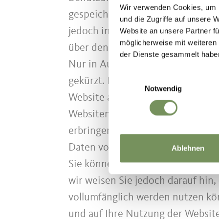
Wir verwenden Cookies, um I
gespeichert. Im Falle der Aktivi
und die Zugriffe auf unsere 
jedoch innerhalb von Mitgliedst
Website an unsere Partner fü
möglicherweise mit weiteren
über den Europäischen Wirtschaf
der Dienste gesammelt habe
Nur in Ausnahmefällen wird die v
Einwilligungsauswahl
gekürzt. Im Auftrag des Betreibe
Notwendig
Website auszuwerten, um Reports
Websitenutzung und der Interne
erbringen. Die im Rahmen von Go
Daten von Google zusammengefü
Ablehnen
Sie können die Speicherung der C
wir weisen Sie jedoch darauf hin,
vollumfänglich werden nutzen kö
und auf Ihre Nutzung der Website