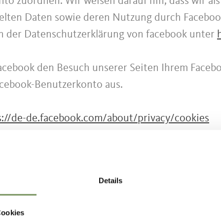
to zuordnen. Wir weisen darauf hin, dass wir als
telten Daten sowie deren Nutzung durch Faceboo
in der Datenschutzerklärung von facebook unter
acebook den Besuch unserer Seiten Ihrem Faceb
Facebook-Benutzerkonto aus.
s://de-de.facebook.com/about/privacy/cookies
utzung von Google Analytics
lytics, einen Webanalysedienst der Google Inc. 
Details
teien, die auf Ihrem Computer gespeichert werde
 ermöglichen. Die durch den Cookie erzeugten I
Cookies
 in der Regel an einen Server von Google in de