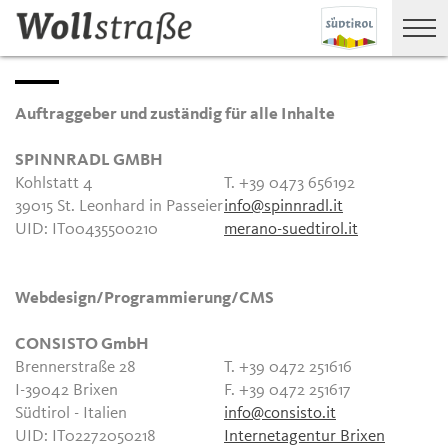
Auftraggeber und zuständig für alle Inhalte
SPINNRADL GMBH
Kohlstatt 4
T. +39 0473 656192
39015 St. Leonhard in Passeier
info@spinnradl.it
UID: IT00435500210
merano-suedtirol.it
Webdesign/Programmierung/CMS
CONSISTO GmbH
Brennerstraße 28
T. +39 0472 251616
I-39042 Brixen
F. +39 0472 251617
Südtirol - Italien
info@consisto.it
UID: IT02272050218
Internetagentur Brixen