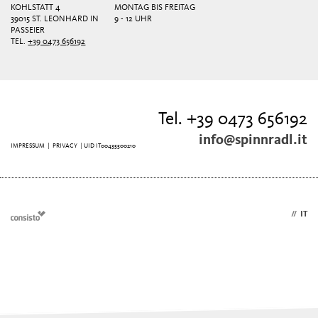
KOHLSTATT 4
MONTAG BIS FREITAG
39015 ST. LEONHARD IN
9 - 12 UHR
PASSEIER
TEL.
+39 0473 656192
Tel. +39 0473 656192
info@spinnradl.it
IMPRESSUM
|
PRIVACY
| UID IT00435500210
DE
//
IT