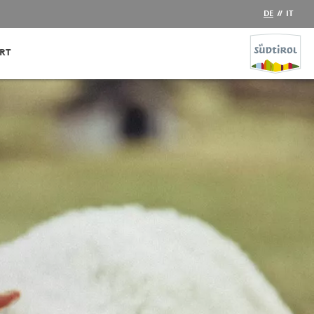
DE
//
IT
RT