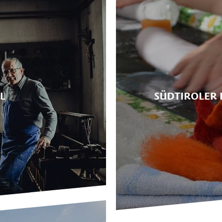
L
SÜDTIROLER 