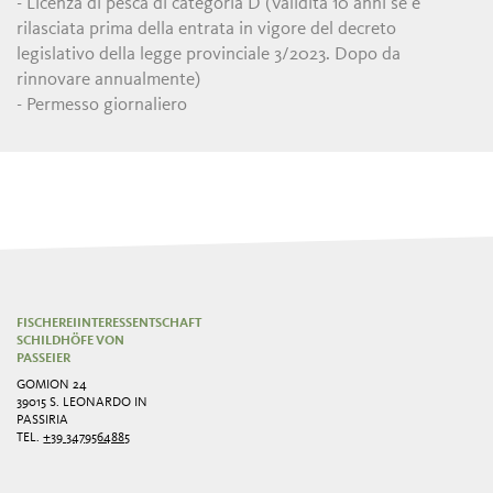
- Licenza di pesca di categoria D (Validitá 10 anni se é
rilasciata prima della entrata in vigore del decreto
legislativo della legge provinciale 3/2023. Dopo da
rinnovare annualmente)
- Permesso giornaliero
FISCHEREIINTERESSENTSCHAFT
SCHILDHÖFE VON
PASSEIER
GOMION 24
39015 S. LEONARDO IN
PASSIRIA
TEL.
+39 3479564885