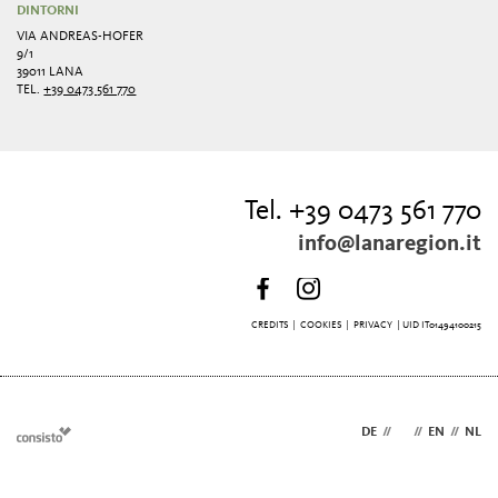
DINTORNI
VIA ANDREAS-HOFER
9/1
39011 LANA
TEL.
+39 0473 561 770
Tel. +39 0473 561 770
info@lanaregion.it
CREDITS
|
COOKIES
|
PRIVACY
| UID IT01494100215
DE
//
IT
//
EN
//
NL