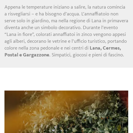
Appena le temperature iniziano a salire, la natura comincia
a risvegliarsi – e ha bisogno d’acqua. L’annaffiatoio non
serve solo in giardino, ma nella regione di Lana in primavera
diventa anche un simbolo decorativo. Durante l’evento
“Lana in fiore”, colorati annaffiatoi in zinco vengono appesi
agli alberi, decorano le vetrine e l’ufficio turistico, portando
colore nella zona pedonale e nei centri di
Lana, Cermes,
Postal e Gargazzone
. Simpatici, giocosi e pieni di fascino.