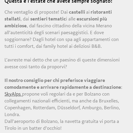
Questa è l’estate che avete sempre sognato!
Che ventaglio di proposte! Dai
castelli
ai
ristoranti
stellati
, dai
sentieri tematic
i alle
escursioni più
ambiziose
, dal fascino cittadino della vicina Merano
all’autenticità degli scenari paesaggistici. E dove
soggiornare? Dagli hotel con spa agli appartamenti con
tutti i comfort, dai family hotel ai deliziosi B&B.
L’avreste mai detto che un paesino di queste dimensioni
avesse così tanto da proporvi?
Il nostro consiglio per chi preferisce viaggiare
comodamente e arrivare rapidamente a destinazione
:
SkyAlps
propone voli regolari da e per Bolzano con
collegamenti nazionali efficienti, ma anche da Bruxelles,
Copenhagen, Rotterdam, Düsseldorf, Amburgo, Berlino,
Londra.
Dall’aeroporto di Bolzano, la navetta gratuita vi porta a
Tirolo in un batter d’occhio!