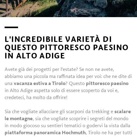
L'INCREDIBILE VARIETÀ DI
QUESTO PITTORESCO PAESINO
IN ALTO ADIGE
Avete già dei progetti per l'estate? Se non ne avete,
abbiamo una piccola ma raffinata idea per voi: che ne dite di
una
vacanza estiva a Tirolo
? Questo
pittoresco paesino
in Alto Adige aspetta solo di essere scoperto da voi e,
credeteci, ha molto da offrire!
Sia che vogliate allacciare gli scarponi da trekking e
scalare
le montagne
, sia che vogliate scoprire i segreti del mondo
in modo giocoso su sentieri tematici o godervi la vista dalla
piattaforma panoramica Hochmuth
, Tirolo ne ha per tutti