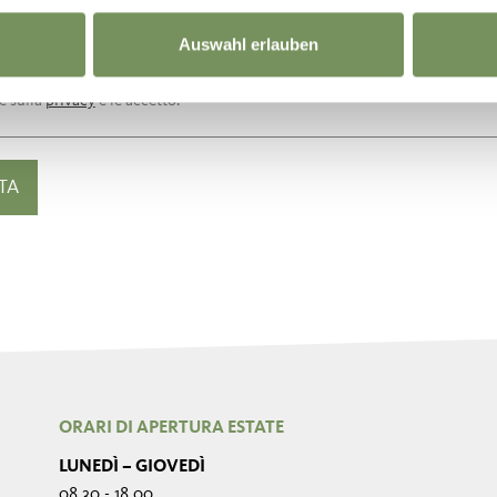
Auswahl erlauben
ve sulla
privacy
e le accetto.
ORARI DI APERTURA ESTATE
LUNEDÌ – GIOVEDÌ
08.30 - 18.00