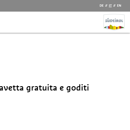
DE
//
IT
//
EN
avetta gratuita e goditi