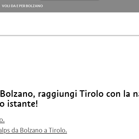
VOLI DA E PER BOLZANO
 Bolzano, raggiungi Tirolo con la n
o istante!
o.
alps da Bolzano a Tirolo.