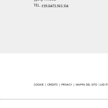
TEL.
+39 0473 923 314
COOKIE
|
CREDITS
|
PRIVACY
|
MAPPA DEL SITO
| UID I