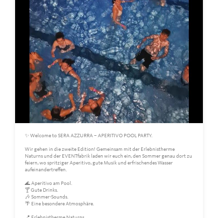
✨ Welcome to SERA AZZURRA – APERITIVO POOL PARTY.
Wir gehen in die zweite Edition! Gemeinsam mit der Erlebnistherme
Naturns und der EVENTfabrik laden wir euch ein, den Sommer genau dort zu
feiern, wo spritziger Aperitivo, gute Musik und erfrischendes Wasser
aufeinandertreffen.
🌊 Aperitivo am Pool.
🍸 Gute Drinks.
🎶 Sommer-Sounds.
🌴 Eine besondere Atmosphäre.
📍 Erlebnistherme Naturns