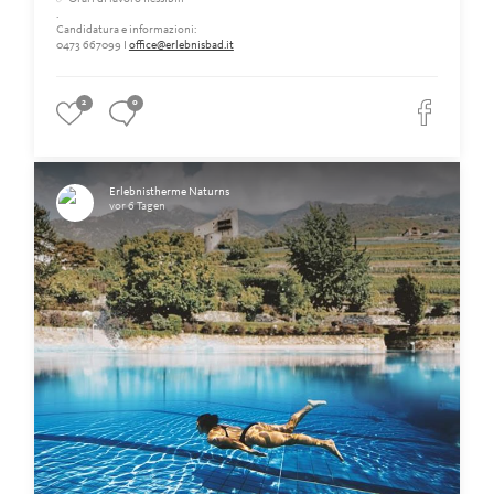
.
Candidatura e informazioni:
0473 667099 I
office@erlebnisbad.it
2
0
Erlebnistherme Naturns
vor 6 Tagen