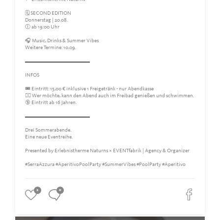
🗓 SECOND EDITION
Donnerstag | 20.08.
🕕 ab 19:00 Uhr
🎧 Music, Drinks & Summer Vibes
Weitere Termine: 10.09.
▬▬▬▬▬▬▬▬▬▬▬▬
INFOS
🎟 Eintritt: 15,00 € inklusive 1 Freigetränk - nur Abendkasse
🏊‍♀️ Wer möchte, kann den Abend auch im Freibad genießen und schwimmen.
🔞 Eintritt ab 16 Jahren.
▬▬▬▬▬▬▬▬▬▬▬▬
Drei Sommerabende.
Eine neue Eventreihe.
Presented by Erlebnistherme Naturns × EVENTfabrik | Agency & Organizer
#SerraAzzura #AperitivoPoolParty #SummerVibes #PoolParty #Aperitivo
2
0