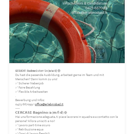
𝗚𝗘𝗦𝗨𝗖𝗛𝗧: 𝗕𝗮𝗱𝗲𝗺𝗲𝗶𝘀𝘁𝗲𝗿/𝗶𝗻 (𝗺/𝘄/𝗱) 🛟
Du hast die passende Ausbildung, arbeitest gerne im Team und mit
Menschen? Dann komm zu uns!
✅ Sicherer Nebenjob
✅ Faire Bezahlung
✅ Flexible Arbeitszeiten
.
Bewerbung und Infos:
0473 667099 I
office@erlebnisbad.it
-----
𝗖𝗘𝗥𝗖𝗔𝗦𝗜: 𝗕𝗮𝗴𝗻𝗶𝗻𝗼/𝗮 (𝗺/𝗳/𝗱) 🛟
Hai una formazione adeguata, ti piace lavorare in squadra e a contatto con le
persone? Allora unisciti a noi!
✅ Lavoro part-time sicuro
✅ Retribuzione equa
✅ Orari di lavoro flessibili