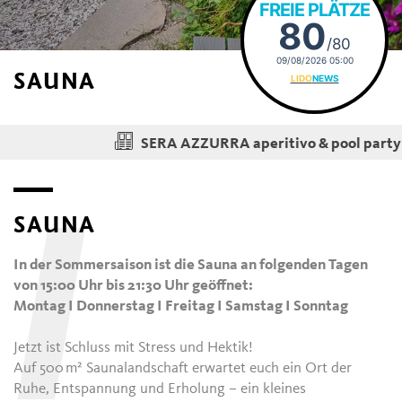
FREIE PLÄTZE
80
/80
09/08/2026 05:00
SAUNA
LIDO
NEWS
am Donn
SERA AZZURRA aperitivo & pool party
SAUNA
I
In der Sommersaison ist die Sauna an folgenden Tagen
von 15:00 Uhr bis 21:30 Uhr geöffnet:
Montag I Donnerstag I Freitag I Samstag I Sonntag
Jetzt ist Schluss mit Stress und Hektik!
Auf 500 m² Saunalandschaft erwartet euch ein Ort der
Ruhe, Entspannung und Erholung – ein kleines