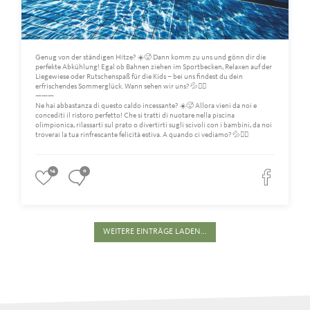
Genug von der ständigen Hitze? ☀️🥵 Dann komm zu uns und gönn dir die
perfekte Abkühlung! Egal ob Bahnen ziehen im Sportbecken, Relaxen auf der
Liegewiese oder Rutschenspaß für die Kids – bei uns findest du dein
erfrischendes Sommerglück. Wann sehen wir uns? 💦🏊‍♂️
———
Ne hai abbastanza di questo caldo incessante? ☀️🥵 Allora vieni da noi e
concediti il ristoro perfetto! Che si tratti di nuotare nella piscina
olimpionica, rilassarti sul prato o divertirti sugli scivoli con i bambini, da noi
troverai la tua rinfrescante felicità estiva. A quando ci vediamo? 💦🏊‍♂️
14
0
WEITERE EINTRÄGE LADEN...