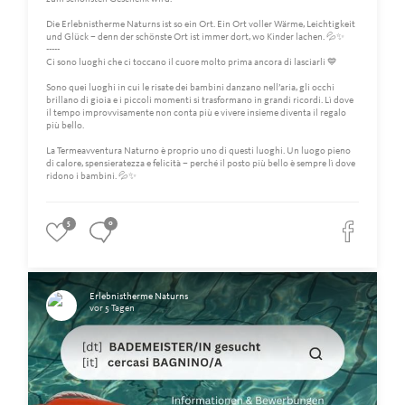
Die Erlebnistherme Naturns ist so ein Ort. Ein Ort voller Wärme, Leichtigkeit
und Glück – denn der schönste Ort ist immer dort, wo Kinder lachen. 💦✨
-----
Ci sono luoghi che ci toccano il cuore molto prima ancora di lasciarli 💙
Sono quei luoghi in cui le risate dei bambini danzano nell’aria, gli occhi
brillano di gioia e i piccoli momenti si trasformano in grandi ricordi. Lì dove
il tempo improvvisamente non conta più e vivere insieme diventa il regalo
più bello.
La Termeavventura Naturno è proprio uno di questi luoghi. Un luogo pieno
di calore, spensieratezza e felicità – perché il posto più bello è sempre lì dove
ridono i bambini. 💦✨
5
0
Erlebnistherme Naturns
vor 5 Tagen