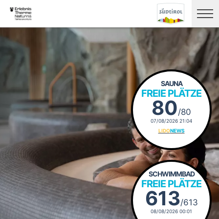
SAUNA
FREIE PLÄTZE
80
/80
07/08/2026 21:04
LIDO
NEWS
SCHWIMMBAD
FREIE PLÄTZE
613
/613
08/08/2026 00:01