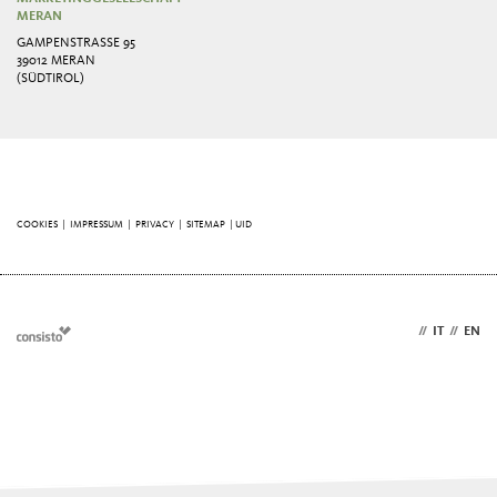
MERAN
GAMPENSTRASSE 95
39012 MERAN
(SÜDTIROL)
COOKIES
|
IMPRESSUM
|
PRIVACY
|
SITEMAP
| UID
DE
//
IT
//
EN