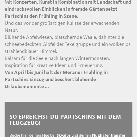
Mit
Konzerten, Kunst in Kombination mit Landschaft und
eindrucksvollen Einblicken in fremde Gärten setzt
Partschins den Frühling in Szene
.
Und das vor der großartigen Kulisse der erwachenden
Natur.
Blühende Apfelwiesen, plätschernde Waale, dahinter die
schneebedeckten Gipfel der Texelgruppe und ein wolkenlos
strahlendblauer Himmel.
Balsam für die Seele nach langen Wintermonaten.
Inspiration für kreative Ideen und Erneuerung.
Von April bis Juni hält der Meraner Frühling in
Partschins Einzug und beschert blühende
Urlaubsmomente …
SO ERREICHST DU PARTSCHINS MIT DEM
FLUGZEUG!
Buche hier deinen Flug bei
Skyalps
und deinen
Flughafentransfer