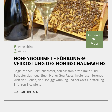
Mittwoch
26
Aug
Partschins
16:00
HONEYGOURMET - FÜHRUNG &
VERKOSTUNG DES HONIGSCHAUMWEINS
Begleiten Sie Bert Innerhofer, den passionierten Imker und
Schöpfer des neuartigen HoneyGourMets, in die faszinierende
Welt der Bienen, der Honiggewinnung und der Met-Herstellung.
Erfahren Sie, wie ...
MEHR LESEN