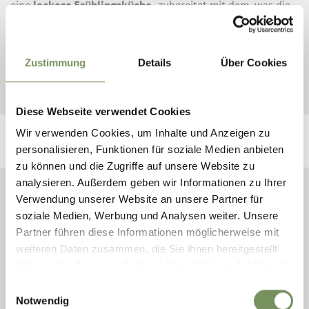
eine
leckere Frühlingsküche,
zubereitet mit dem, was die
Natur in dieser Zeit so reichlich gedeihen lässt: knackiges
Gemüse und viel frische Kräuter. Serviert mit einem
freundlichen Lächeln – eine Konstante, übrigens, die sich in
Zustimmung
Details
Über Cookies
Partschins auch mit dem Wechsel der Jahreszeiten nicht
ändert.
Diese Webseite verwendet Cookies
Wir verwenden Cookies, um Inhalte und Anzeigen zu
personalisieren, Funktionen für soziale Medien anbieten
zu können und die Zugriffe auf unsere Website zu
analysieren. Außerdem geben wir Informationen zu Ihrer
Verwendung unserer Website an unsere Partner für
PARTSCHINS, RABLAND UND TÖLL
NATUR & KULTUR
LAND & LEUTE
soziale Medien, Werbung und Analysen weiter. Unsere
MERANER FRÜHLING IN PARTSCHINS
APFELBLÜTE IN SÜDTIROL
Partner führen diese Informationen möglicherweise mit
weiteren Daten zusammen, die Sie ihnen bereitgestellt
Frühlingsgefühle in den Apfelwiesen von
haben oder die sie im Rahmen Ihrer Nutzung der Dienste
Partschins
gesammelt haben.
Einwilligungsauswahl
Notwendig
Es gibt eine Zeit im Jahr, irgendwann zwischen März und