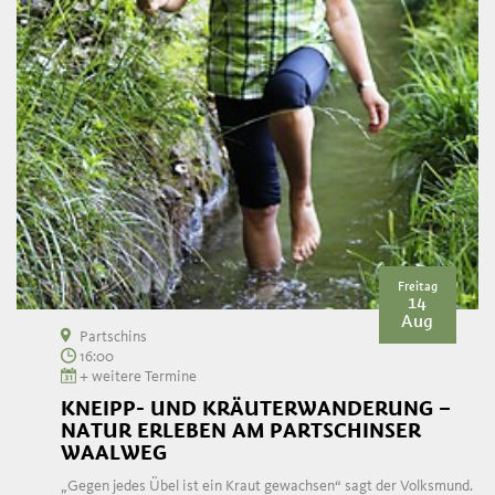
Freitag
14
Aug
Partschins
16:00
+ weitere Termine
KNEIPP- UND KRÄUTERWANDERUNG –
NATUR ERLEBEN AM PARTSCHINSER
WAALWEG
„Gegen jedes Übel ist ein Kraut gewachsen“ sagt der Volksmund.