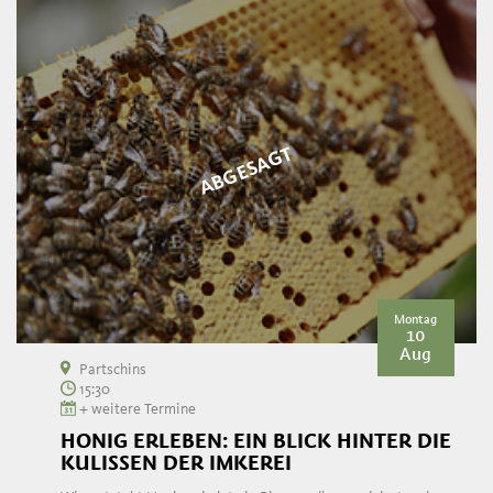
ABGESAGT
Montag
10
Aug
Partschins
15:30
+ weitere Termine
HONIG ERLEBEN: EIN BLICK HINTER DIE
KULISSEN DER IMKEREI