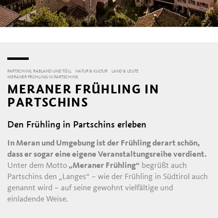
PARTSCHINS, RABLAND UND TÖLL
NATUR & KULTUR
LAND & LEUTE
MERANER FRÜHLING IN PARTSCHINS
MERANER FRÜHLING IN
PARTSCHINS
Den Frühling in Partschins erleben
In Meran und Umgebung ist der Frühling derart schön,
dass er sogar eine eigene Veranstaltungsreihe verdient.
Unter dem Motto
„Meraner Frühling“
begrüßt auch
Partschins den „Langes“ – wie der Frühling in Südtirol auch
genannt wird – auf seine gewohnt vielfältige und
einladende Weise.