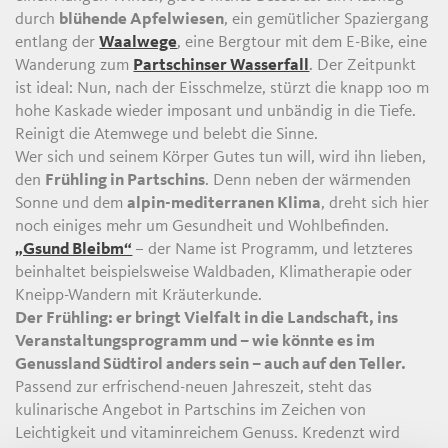
durch
blühende Apfelwiesen
, ein gemütlicher Spaziergang
entlang der
Waalwege
, eine Bergtour mit dem E-Bike, eine
Wanderung zum
Partschinser Wasserfall
. Der Zeitpunkt
ist ideal: Nun, nach der Eisschmelze, stürzt die knapp 100 m
hohe Kaskade wieder imposant und unbändig in die Tiefe.
Reinigt die Atemwege und belebt die Sinne.
Wer sich und seinem Körper Gutes tun will, wird ihn lieben,
den
Frühling in Partschins
. Denn neben der wärmenden
Sonne und dem
alpin-mediterranen Klima
, dreht sich hier
noch einiges mehr um Gesundheit und Wohlbefinden.
„Gsund Bleibm“
– der Name ist Programm, und letzteres
beinhaltet beispielsweise Waldbaden, Klimatherapie oder
Kneipp-Wandern mit Kräuterkunde.
Der Frühling: er bringt Vielfalt in die Landschaft, ins
Veranstaltungsprogramm und – wie könnte es im
Genussland Südtirol anders sein – auch auf den Teller.
Passend zur erfrischend-neuen Jahreszeit, steht das
kulinarische Angebot in Partschins im Zeichen von
Leichtigkeit und vitaminreichem Genuss. Kredenzt wird