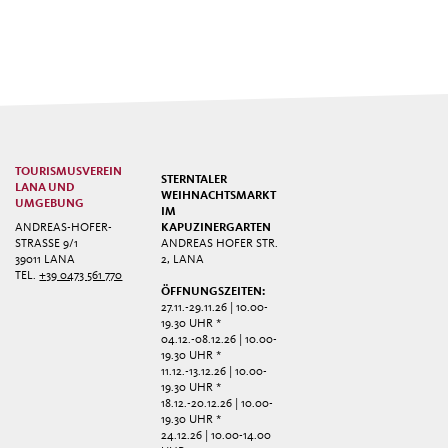
TOURISMUSVEREIN
STERNTALER
LANA UND
WEIHNACHTSMARKT
UMGEBUNG
IM
ANDREAS-HOFER-
KAPUZINERGARTEN
STRASSE 9/1
ANDREAS HOFER STR.
39011 LANA
2, LANA
TEL.
+39 0473 561 770
ÖFFNUNGSZEITEN:
27.11.-29.11.26 | 10.00-
19.30 UHR *
04.12.-08.12.26 | 10.00-
19.30 UHR *
11.12.-13.12.26 | 10.00-
19.30 UHR *
18.12.-20.12.26 | 10.00-
19.30 UHR *
24.12.26 | 10.00-14.00