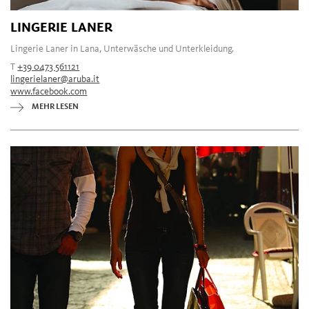
LINGERIE LANER
Lingerie Laner in Lana, Unterwäsche und Unterkleidung.
T
+39 0473 561121
lingerielaner@aruba.it
www.facebook.com
MEHR LESEN