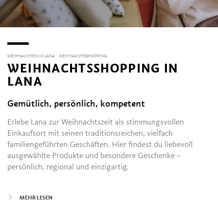
WEIHNACHTEN IN LANA
WEIHNACHTSSHOPPING
WEIHNACHTSSHOPPING IN
LANA
Gemütlich, persönlich, kompetent
Erlebe Lana zur Weihnachtszeit als stimmungsvollen
Einkaufsort mit seinen traditionsreichen, vielfach
familiengeführten Geschäften. Hier findest du liebevoll
ausgewählte Produkte und besondere Geschenke –
persönlich, regional und einzigartig.
Ein echtes Highlight ist „Der Gries“ in Oberlana: das
MEHR LESEN
historische Einkaufsviertel verwandelt sich zur
Weihnachtszeit in eine kleine zauberhafte Flaniermeile.