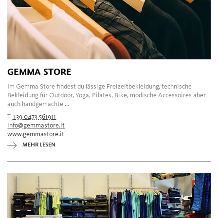
GEMMA STORE
Im Gemma Store findest du lässige Freizeitbekleidung, technische
Bekleidung für Outdoor, Yoga, Pilates, Bike, modische Accessoires aber
auch handgemachte ...
T
+39 0473 561911
info@gemmastore.it
www.gemmastore.it
MEHR LESEN