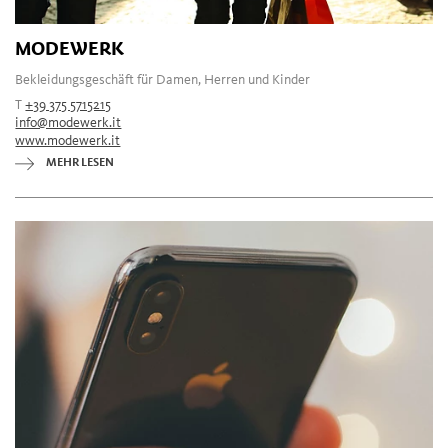
MODEWERK
Bekleidungsgeschäft für Damen, Herren und Kinder
T
+39 375 5715215
info@modewerk.it
www.modewerk.it
MEHR LESEN