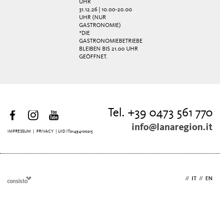
UHR
31.12.26 | 10.00-20.00
UHR (NUR
GASTRONOMIE)
*DIE
GASTRONOMIEBETRIEBE
BLEIBEN BIS 21.00 UHR
GEÖFFNET.
Tel. +39 0473 561 770
info@lanaregion.it
IMPRESSUM
|
PRIVACY
| UID IT01494100215
DE
//
IT
//
EN