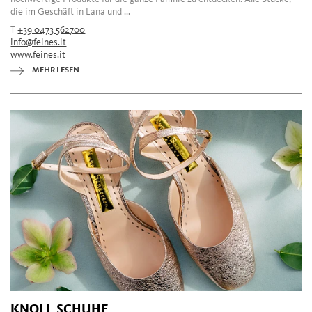
die im Geschäft in Lana und ...
T
+39 0473 562700
info@feines.it
www.feines.it
MEHR LESEN
KNOLL SCHUHE