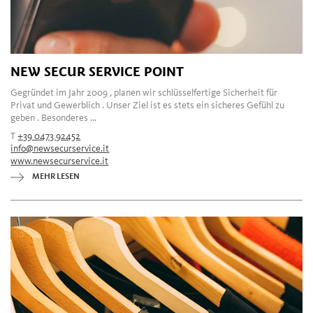
NEW SECUR SERVICE POINT
Gegründet im Jahr 2009 , planen wir schlüsselfertige Sicherheit für
Privat und Gewerblich . Unser Ziel ist es stets ein sicheres Gefühl zu
geben . Besonderes ...
T
+39 0473 92452
info@newsecurservice.it
www.newsecurservice.it
MEHR LESEN