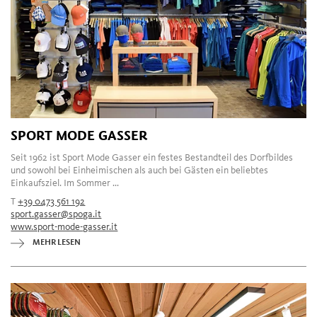
SPORT MODE GASSER
Seit 1962 ist Sport Mode Gasser ein festes Bestandteil des Dorfbildes
und sowohl bei Einheimischen als auch bei Gästen ein beliebtes
Einkaufsziel. Im Sommer ...
T
+39 0473 561 192
sport.gasser@spoga.it
www.sport-mode-gasser.it
MEHR LESEN