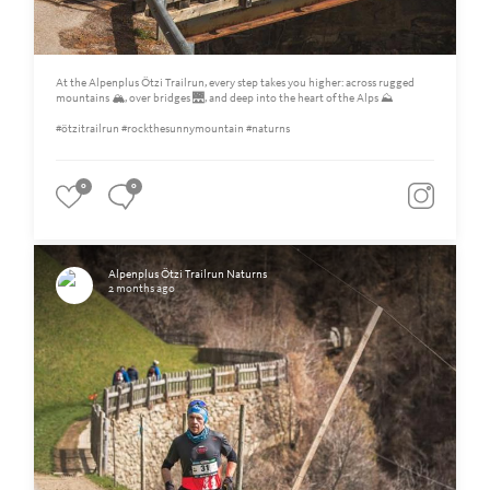
At the Alpenplus Ötzi Trailrun, every step takes you higher: across rugged
mountains 🏔️, over bridges 🌉, and deep into the heart of the Alps ⛰️
#ötzitrailrun #rockthesunnymountain #naturns
0
0
Alpenplus Ötzi Trailrun Naturns
2 months ago