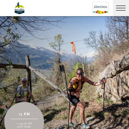
15 KM
1.150 M OF
ALTITUDE