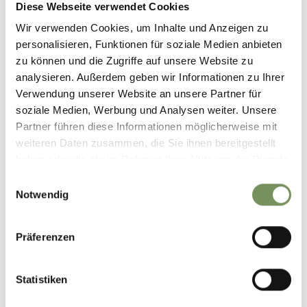
Diese Webseite verwendet Cookies
Wir verwenden Cookies, um Inhalte und Anzeigen zu
personalisieren, Funktionen für soziale Medien anbieten
zu können und die Zugriffe auf unsere Website zu
analysieren. Außerdem geben wir Informationen zu Ihrer
Verwendung unserer Website an unsere Partner für
soziale Medien, Werbung und Analysen weiter. Unsere
Partner führen diese Informationen möglicherweise mit
weiteren Daten zusammen, die Sie ihnen bereitgestellt
haben oder die sie im Rahmen Ihrer Nutzung der Dienste
gesammelt haben.
Einwilligungsauswahl
Notwendig
Die Vorfreude auf den Kalkkögeltrail 2026 steigt 🔥
Präferenzen
Am 𝟐𝟔.𝟎𝟗.𝟐𝟎𝟐𝟔 ist es wieder so weit: Der Kalkkögeltrail geht an den Start.
Euch erwarten atemberaubende, anspruchsvolle Strecken – und eine
unvergessliche Stimmung, getragen von Zuschauer:innen, Helfer:innen und
echter Trailrun-Begeisterung. Sei dabei und erlebe diese besondere
Statistiken
Atmosphäre in Telfes!
Strecken⬇️