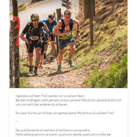
Irgendwo auf dem Trail werden wir zu einem Team.
Bei den Anstiegen zieht jemand voraus, jemand hält durch, jemand dreht sich
um, um nach den anderen zu schauen.
Ein paar Worte, ein Nicken, ein gemeinsamer Rhythmus 🤝 auf dem Trail.
--
Da qualche parte sul sentiero diventiamo una squadra.
Nelle salite qualcuno va avanti, qualcuno resiste, qualcuno si volta per