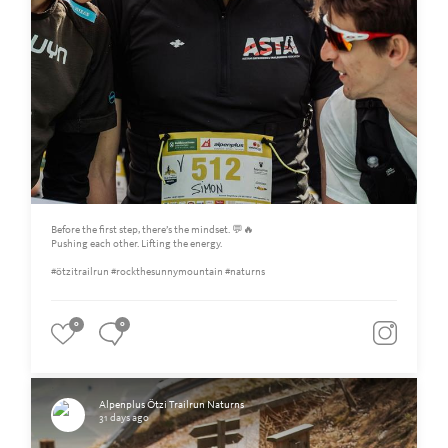
Before the first step, there’s the mindset. 💬🔥
Pushing each other. Lifting the energy.
#ötzitrailrun #rockthesunnymountain #naturns
0
0
Alpenplus Ötzi Trailrun Naturns
31 days ago