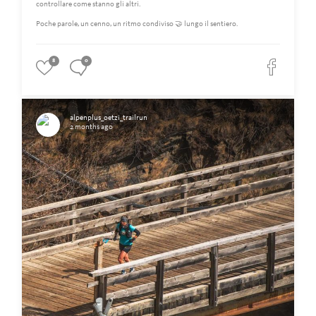
controllare come stanno gli altri.
Poche parole, un cenno, un ritmo condiviso 🤝 lungo il sentiero.
8
0
alpenplus_oetzi_trailrun
2 months ago