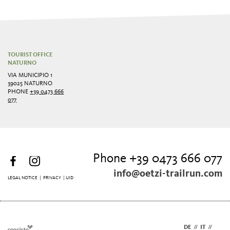
TOURIST OFFICE
NATURNO
VIA MUNICIPIO 1
39025 NATURNO
PHONE
+39 0473 666
077
Phone +39 0473 666 077
info@oetzi-trailrun.com
LEGAL NOTICE
|
PRIVACY
| UID
DE
//
IT
//
EN