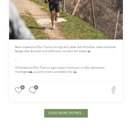
Beim Alpenplus Ötzi Trailrun bringt dich jeder Schritt höher: über markante
Berge, über Brücken und tief hinein ins Herz der Alpen ⛰️.
--
All’Alpenplus Ötzi Trailrun ogni passo ti porta più in alto: attraverso
montagne🏔️, su ponti e nel cuore delle Alpi ⛰️.
9
0
LOAD MORE ENTRIES...