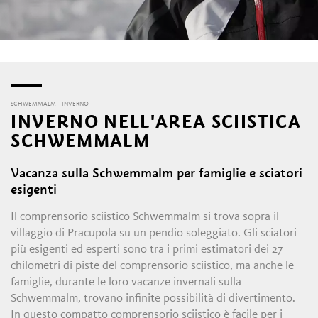
SCHWEMMALM
INVERNO
INVERNO NELL'AREA SCIISTICA
SCHWEMMALM
Vacanza sulla Schwemmalm per famiglie e sciatori
esigenti
Il comprensorio sciistico Schwemmalm si trova sopra il
villaggio di Pracupola su un pendio soleggiato. Gli sciatori
più esigenti ed esperti sono tra i primi estimatori dei 27
chilometri di piste del comprensorio sciistico, ma anche le
famiglie, durante le loro vacanze invernali sulla
Schwemmalm, trovano infinite possibilità di divertimento.
In questo compatto comprensorio sciistico è facile per i