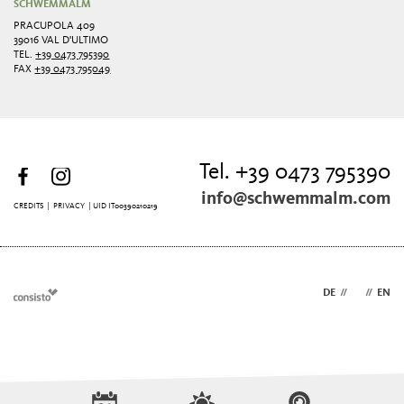
SCHWEMMALM
PRACUPOLA 409
39016 VAL D'ULTIMO
TEL.
+39 0473 795390
FAX
+39 0473 795049
Tel. +39 0473 795390
info@schwemmalm.com
CREDITS
|
PRIVACY
| UID IT00390210219
DE
//
IT
//
EN