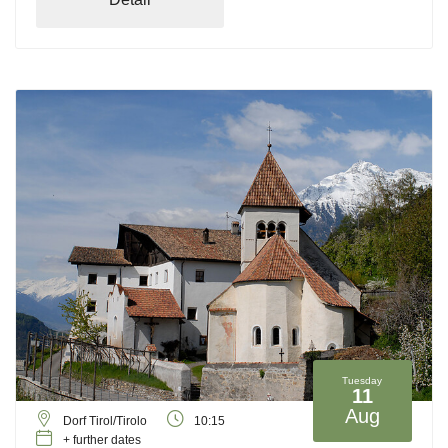
Tuesday
11
Aug
Dorf Tirol/Tirolo
10:15
+ further dates