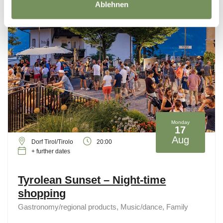
Ablehnen
Monday
17
Aug
Dorf Tirol/Tirolo
20:00
+ further dates
Tyrolean Sunset – Night-time
shopping
Gastronomy/regional products, Music/dance, Family