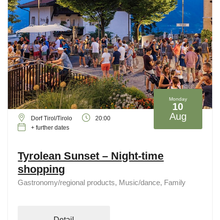
Monday
10
Aug
Dorf Tirol/Tirolo
20:00
+ further dates
Tyrolean Sunset – Night-time
shopping
Gastronomy/regional products, Music/dance, Family
Detail