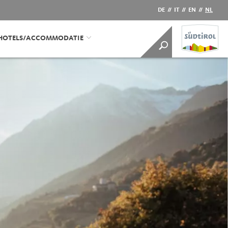
DE
//
IT
//
EN
//
NL
HOTELS/ACCOMMODATIE