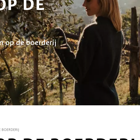
OP DE
 op de boerderij
 BOERDERIJ