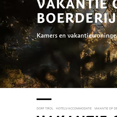
VAKANTIE 
BOERDERIJ
Kamers en vakantiewoningen
DORF TIROL
HOTELS/ACCOMMODATIE
VAKANTIE OP DE