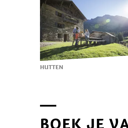
BERGBEKLIMMERS KIEZEN UI
VELE TOCHTEN EN
WANDELMOGELIJKHEDEN.
HUTTEN
DE BERGHUTTEN EN -
PENSIONS IN DE BERGEN VAN
TIROLO ZIJN EEN MOOIE
WANDELBESTEMMINGEN
BOEK JE V