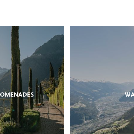
rol kan het beste worden verkend langs de themat
als appels en wijn. Ook de Panoramaweg en de H
ropische planten zijn te vinden op de botanisch
 het gebied rondom Dorf Tirol op een aparte mani
ders: “Berg(ER)Leben”, het belevenisprogramma met
ROMENADES
WA