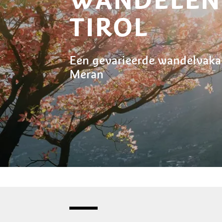
TIROL
Een gevarieerde wandelvaka
Meran