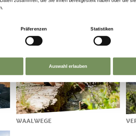
 Daten zusammen, die Sie ihnen bereitgestellt haben oder die s
n.
Präferenzen
Statistiken
Auswahl erlauben
WAALWEGE
VE
VAN WAAL NAAR WAAL LANGS
H