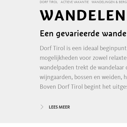
DORF TIROL
ACTIEVE VAKANTIE
WANDELINGEN & BER
WANDELEN 
Een gevarieerde wande
Dorf Tirol is een ideaal beginpun
mogelijkheden voor zowel relaxte
wandelpaden trekt de wandelaar d
wijngaarden, bossen en weiden, h
Boven Dorf Tirol begint het uitg
in de bergen – vanuit het dorp i
Spronser Seeplatte. Maar de wan
LEES MEER
uitzichten, zoals de Hans-Friede
Höhenweg kan in een meerdaagse