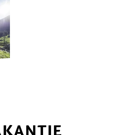
T
DE HISTORISCHE
S
IRRIGATIEKANALEN
K
AKANTIE