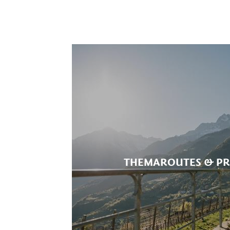
Het cultuurlandschap van Dorf Ti
staan van regionale producten zo
waard. Mediterrane en zelfs subt
de Hans-Falkner-Weg.
Voor fanatieke bergwandelaars die
juli en augustus iets heel bijzon
wandelgidsen.
THEMAROUTES & P