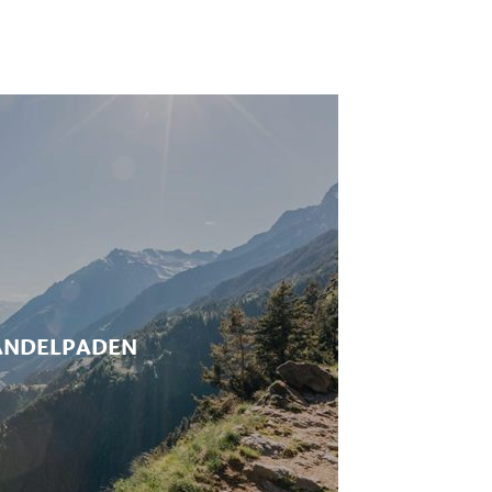
ische routes, die in het teken
errschaftsweg zijn de moeite
e promenades: de Tappeinerweg en
er willen leren kennen is er in
 Zuid-Tiroler alpinisten en
NDELPADEN