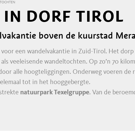
GTOCHTEN
IN DORF TIROL
lvakantie boven de kuurstad Mer
t voor een wandelvakantie in Zuid-Tirol. Het dorp
 als veeleisende wandeltochten. Op zo’n 70 kil
oor alle hoogteliggingen. Onderweg voeren de r
elemaal tot in het hooggebergte.
estrekte
natuurpark Texelgruppe
. Van de beroem
n een paar minuten te bereiken – gaat het naar 
delaar kan zich ook begeven op populaire paden
n-Weg, de Tiroler Höhenweg en de Vellauer Felse
 wandeling om de Texelgruppe heen worden gel