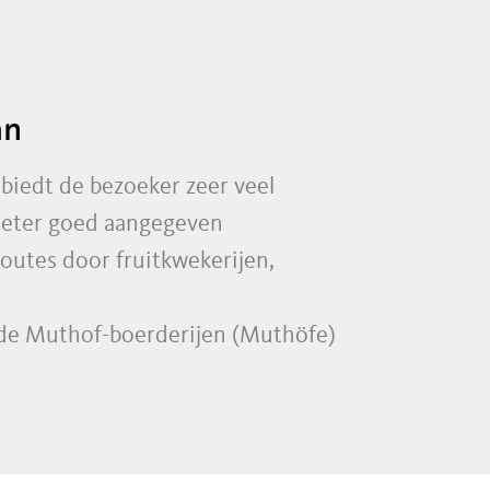
an
 biedt de bezoeker zeer veel
ometer goed aangegeven
outes door fruitkwekerijen,
de Muthof-boerderijen (Muthöfe)
het nog hoger gelegen merengebied
 met schitterende panorama-
nweg. En op de Meraner
open.