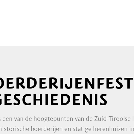
ERDERIJENFEST
GESCHIEDENIS
s een van de hoogtepunten van de Zuid-Tiroolse
historische boerderijen en statige herenhuizen 