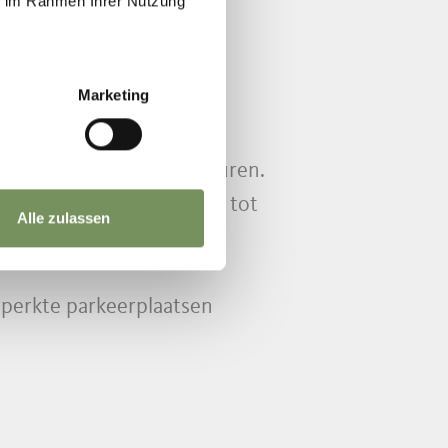
ie im Rahmen Ihrer Nutzung
N BLOOM
Marketing
de lentezon en bloesemgeuren.
en D) brengen je van 10.00 tot
Alle zulassen
beperkte parkeerplaatsen