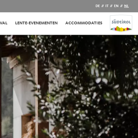
DE
//
IT
//
EN
//
NL
IVAL
LENTE-EVENEMENTEN
ACCOMMODATIES