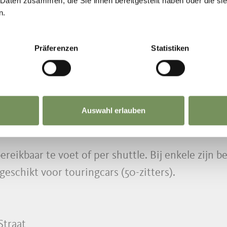
 Daten zusammen, die Sie ihnen bereitgestellt haben oder die s
n.
NDLEBUS LANA I
Präferenzen
Statistiken
 naar boerderij? Het best te voet, omringd door 
-shuttle staat voor je klaar! Vier lijnen (A, B, C 
Auswahl erlauben
 Lana direct naar je bestemming.
reikbaar te voet of per shuttle. Bij enkele zijn 
n geschikt voor touringcars (50-zitters).
Straat