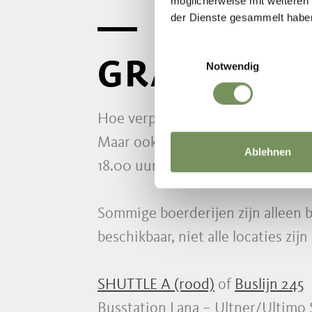
möglicherweise mit weiteren
der Dienste gesammelt habe
Einwilligungsauswahl
GRATIS PE
Notwendig
Hoe verplaats je je van boerderij
Maar ook onze gratis Lana in Bloei
Ablehnen
18.00 uur vanaf het busstation in
Sommige boerderijen zijn alleen be
beschikbaar, niet alle locaties zij
SHUTTLE A (rood)
of
Buslijn 245
Busstation Lana – Ultner/Ultimo 