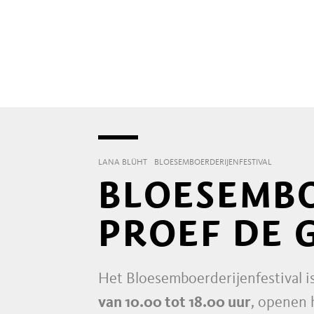
LANA BLÜHT
BLOESEMBOERDERIJENFESTIVAL
BLOESEMBO
PROEF DE 
Het Bloesemboerderijenfestival i
van 10.00 tot 18.00 uur
, openen 