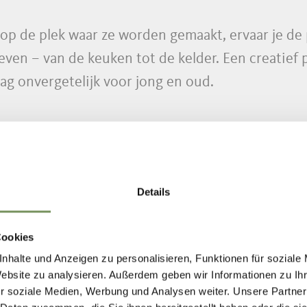
op de plek waar ze worden gemaakt, ervaar je de 
leven – van de keuken tot de kelder. Een creatie
ag onvergetelijk voor jong en oud.
tival is het informatiebureau in Lana (Andreas-H
n in Lana (Meraner Straße) is er een informatiepu
Details
alle weersomstandigheden.
Cookies
nhalte und Anzeigen zu personalisieren, Funktionen für soziale
Website zu analysieren. Außerdem geben wir Informationen zu I
r soziale Medien, Werbung und Analysen weiter. Unsere Partner