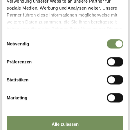
Verwendung unserer Website an unsere Partner für
info@obstbaumuseum.it
soziale Medien, Werbung und Analysen weiter. Unsere
www.obstbaumuseum.it
Partner führen diese Informationen möglicherweise mit
T
+39 0473 564 387
weiteren Daten zusammen, die Sie ihnen bereitgestellt
haben oder die sie im Rahmen Ihrer Nutzung der Dienste
gesammelt haben.
Einwilligungsauswahl
Notwendig
WAS DE INHOUD NUTTIG VOOR U?
JA
NO
Präferenzen
Statistiken
Marketing
+
−
Alle zulassen