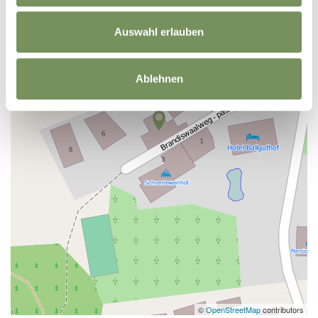
Auswahl erlauben
Ablehnen
©
OpenStreetMap
contributors