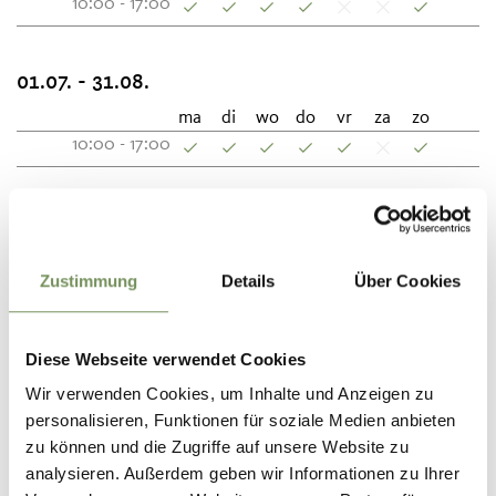
10:00 - 17:00
01.07. - 31.08.
ma
di
wo
do
vr
za
zo
10:00 - 17:00
01.09. - 05.11.
ma
di
wo
do
vr
za
zo
Zustimmung
Details
Über Cookies
10:00 - 17:00
Diese Webseite verwendet Cookies
06.11. - 31.03.
Wir verwenden Cookies, um Inhalte und Anzeigen zu
personalisieren, Funktionen für soziale Medien anbieten
Contact
zu können und die Zugriffe auf unsere Website zu
39011
analysieren. Außerdem geben wir Informationen zu Ihrer