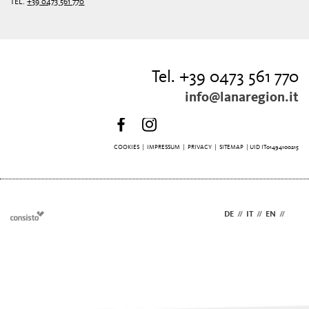
TEL.
+39 0473 561 770
Tel. +39 0473 561 770
info@lanaregion.it
COOKIES
|
IMPRESSUM
|
PRIVACY
|
SITEMAP
| UID IT01494100215
DE
//
IT
//
EN
//
NL