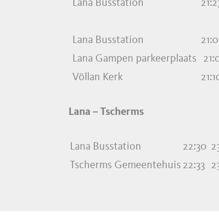
Lana Busstation
21:2
Lana Busstation
21:
Lana Gampen parkeerplaats
21:
Völlan Kerk
21:1
Lana – Tscherms
Lana Busstation
22:30
2
Tscherms Gemeentehuis
22:33
2