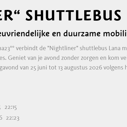
ER“ SHUTTLEBUS
euvriendelijke en duurzame mobilit
23°° verbindt de "Nightliner" shuttlebus Lana 
. Geniet van je avond zonder zorgen en kom vei
agavond van 25 juni tot 13 augustus 2026 volgens
5
22:15
6
22:23