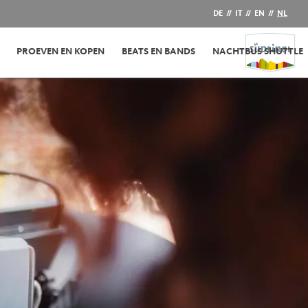
DE
//
IT
//
EN
//
NL
PROEVEN EN KOPEN
BEATS EN BANDS
NACHTBUS SHUTTLE