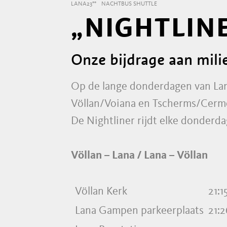
LANA23°°
NACHTBUS SHUTTLE
„NIGHTLIN
Onze bijdrage aan mili
Op de lange donderdagen van Lana
Völlan/Voiana en Tscherms/Cermes
De Nightliner rijdt elke donderd
Völlan – Lana / Lana – Völlan
Völlan Kerk
21:1
Lana Gampen parkeerplaats
21:2