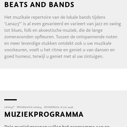
BEATS AND BANDS
Het muzikale repertoire van de lokale bands tijdens
‘Lana23°’ is al even gevarieerd en varieert van jazz en swing
tot blues, folk en akoestische muziek, die de lange
zomeravonden opfleuren. Tussen de ontspannende noten
en meer levendige stukken ontdekt ook u uw muzikale
voorkeuren, voelt u het ritme en geniet u van dansen en
goed humeur, terwijl u geniet met al uw zintuigen.
LANA23°°
PROGRAMMA LANA23
DONDERDAG, 16 JULI 2026
MUZIEKPROGRAMMA