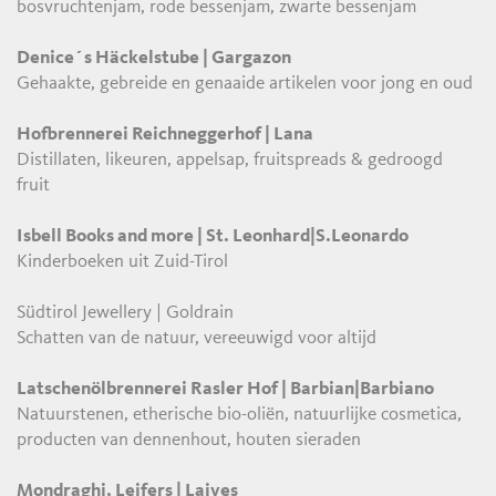
bosvruchtenjam, rode bessenjam, zwarte bessenjam
Denice´s Häckelstube | Gargazon
Gehaakte, gebreide en genaaide artikelen voor jong en oud
Hofbrennerei Reichneggerhof | Lana
Distillaten, likeuren, appelsap, fruitspreads & gedroogd
fruit
Isbell Books and more | St. Leonhard|S.Leonardo
Kinderboeken uit Zuid-Tirol
Südtirol Jewellery | Goldrain
Schatten van de natuur, vereeuwigd voor altijd
Latschenölbrennerei Rasler Hof | Barbian|Barbiano
Natuurstenen, etherische bio-oliën, natuurlijke cosmetica,
producten van dennenhout, houten sieraden
Mondraghi, Leifers | Laives