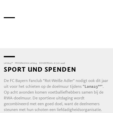
LANA23°°
PROGRAMMA LANA23
DONDERDAG, 16 JULI 2026
SPORT UND SPENDEN
De FC Bayern Fanclub "Rot-Weiße Adler" nodigt ook dit jaar
uit voor het schieten op de doelmuur tijdens
"Lana23°°"
.
Op acht avonden komen voetballiefhebbers samen bij de
RWA-doelmuur. De sportieve uitdaging wordt
gecombineerd met een goed doel, want de deelnemers
steunen met hun schoten een liefdadigheidsorganisatie.