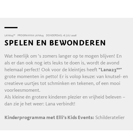
LANA23°°
PROGRAMMA LANA23
DONDERDAG, 16 JULI 2026
SPELEN EN BEWONDEREN
Wat heerlijk om ’s zomers langer op te mogen blijven! En
als er dan ook nog iets leuks te doen is, wordt de avond
helemaal perfect! Ook voor de kleintjes heeft
"Lana23°°"
grote momenten in petto! Er is volop keuze: van knutsel- en
creatieve uurtjes tot schminken en tekenen, of een mooi
voorleesmoment.
Als kleine én grotere kinderen plezier en vrijheid beleven –
dan zie je het weer: Lana verbindt!
Kinderprogramma met Elli’s Kids Events:
Schilderatelier