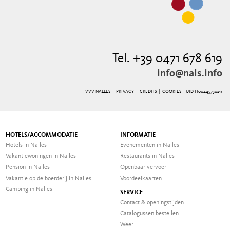
Tel. +39 0471 678 619
info@nals.info
VVV NALLES |
PRIVACY
|
CREDITS
|
COOKIES
| UID IT00445730211
HOTELS/ACCOMMODATIE
INFORMATIE
Hotels in Nalles
Evenementen in Nalles
Vakantiewoningen in Nalles
Restaurants in Nalles
Pension in Nalles
Openbaar vervoer
Vakantie op de boerderij in Nalles
Voordeelkaarten
Camping in Nalles
SERVICE
Contact & openingstijden
Catalogussen bestellen
Weer