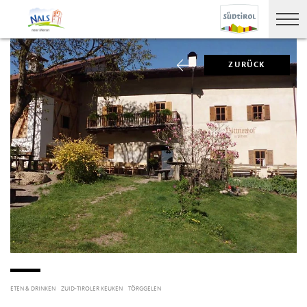
ZURÜCK
ETEN & DRINKEN
ZUID-TIROLER KEUKEN
TÖRGGELEN