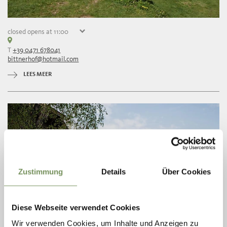
closed
opens at 11:00
vrijdag
11:00 - 18:00
T
+39 0471 678041
zaterdag
11:00 - 18:00
bittnerhof@hotmail.com
zondag
11:00 - 18:00
maandag
gesloten
LEES MEER
dinsdag
gesloten
woensdag
gesloten
donderdag
11:00 - 18:00
Zustimmung
Details
Über Cookies
Diese Webseite verwendet Cookies
Wir verwenden Cookies, um Inhalte und Anzeigen zu