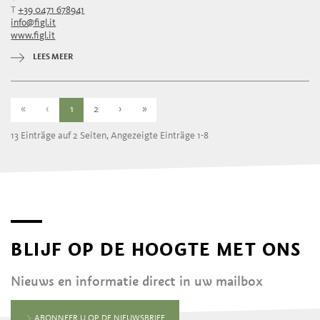
T
+39 0471 678941
info@figl.it
www.figl.it
LEES MEER
«
‹
1
2
›
»
13 Einträge auf 2 Seiten, Angezeigte Einträge 1-8
BLIJF OP DE HOOGTE MET ONS
Nieuws en informatie direct in uw mailbox
ABONNEER U OP DE NIEUWSBRIEF