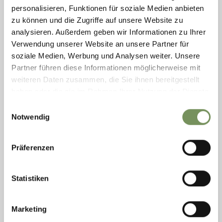
personalisieren, Funktionen für soziale Medien anbieten
zu können und die Zugriffe auf unsere Website zu
closed
opens at 11:00
vrijdag
11:00 - 22:00
analysieren. Außerdem geben wir Informationen zu Ihrer
T
+39 0471 1550562
zaterdag
11:00 - 22:00
Verwendung unserer Website an unsere Partner für
info@apollonia.it
zondag
gesloten
soziale Medien, Werbung und Analysen weiter. Unsere
www.apollonia.it
maandag
gesloten
Partner führen diese Informationen möglicherweise mit
dinsdag
11:00 - 22:00
LEES MEER
weiteren Daten zusammen, die Sie ihnen bereitgestellt
woensdag
11:00 - 22:00
donderdag
11:00 - 22:00
haben oder die sie im Rahmen Ihrer Nutzung der Dienste
gesammelt haben.
Einwilligungsauswahl
Notwendig
Präferenzen
Statistiken
Marketing