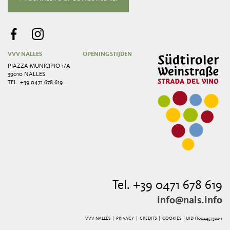
VVV NALLES
OPENINGSTIJDEN
PIAZZA MUNICIPIO 1/A
39010 NALLES
TEL.
+39 0471 678 619
Tel. +39 0471 678 619
info@nals.info
VVV NALLES |
PRIVACY
|
CREDITS
|
COOKIES
| UID IT00445730211