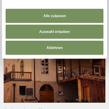
T
+39 3491 467348
Alle zulassen
faeskg@gmail.com
LEES MEER
Auswahl erlauben
Ablehnen