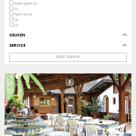
Snack-point (2)
(1)
Farm inn (1)
(3)
(1)
KEUKEN
SERVICE
RESET SEARCH