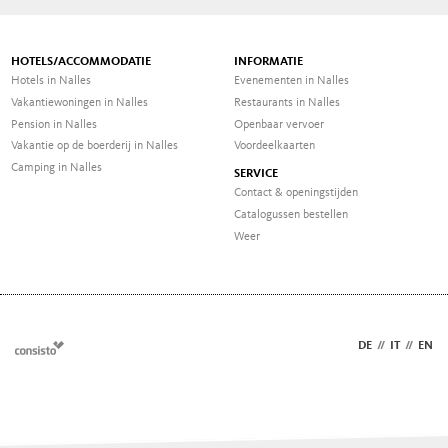
HOTELS/ACCOMMODATIE
INFORMATIE
Hotels in Nalles
Evenementen in Nalles
Vakantiewoningen in Nalles
Restaurants in Nalles
Pension in Nalles
Openbaar vervoer
Vakantie op de boerderij in Nalles
Voordeelkaarten
Camping in Nalles
SERVICE
Contact & openingstijden
Catalogussen bestellen
Weer
DE
//
IT
//
EN