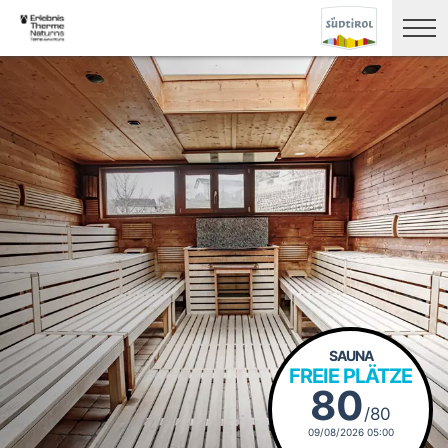
SAUNA
FREIE PLÄTZE
80
/80
09/08/2026 05:00