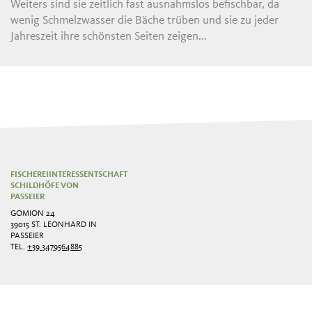
Weiters sind sie zeitlich fast ausnahmslos befischbar, da
wenig Schmelzwasser die Bäche trüben und sie zu jeder
Jahreszeit ihre schönsten Seiten zeigen...
FISCHEREIINTERESSENTSCHAFT
SCHILDHÖFE VON
PASSEIER
GOMION 24
39015 ST. LEONHARD IN
PASSEIER
TEL.
+39 3479564885