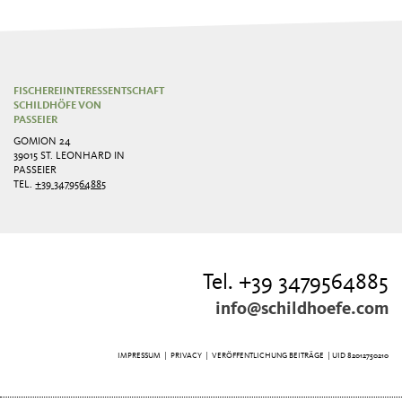
FISCHEREIINTERESSENTSCHAFT
SCHILDHÖFE VON
PASSEIER
GOMION 24
39015 ST. LEONHARD IN
PASSEIER
TEL.
+39 3479564885
Tel. +39 3479564885
info@schildhoefe.com
IMPRESSUM
|
PRIVACY
|
VERÖFFENTLICHUNG BEITRÄGE
| UID 82012750210