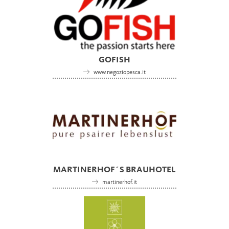
GOFISH
www.negoziopesca.it
MARTINERHOF´S BRAUHOTEL
martinerhof.it