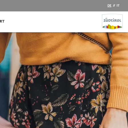
DE
//
IT
RT