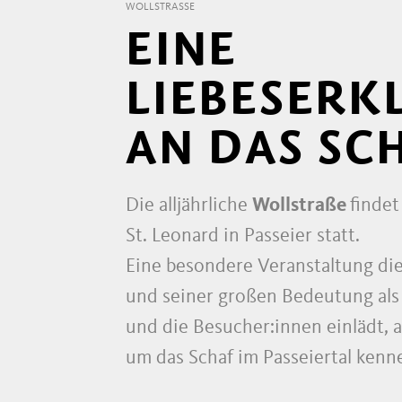
WOLLSTRASSE
EINE
LIEBESERK
AN DAS SC
Die alljährliche
Wollstraße
finde
St. Leonard in Passeier statt.
Eine besondere Veranstaltung di
und seiner großen Bedeutung als 
und die Besucher:innen einlädt, 
um das Schaf im Passeiertal kenn