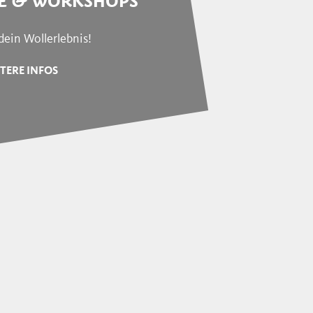
E & WORKSHOPS
dein Wollerlebnis!
TERE INFOS