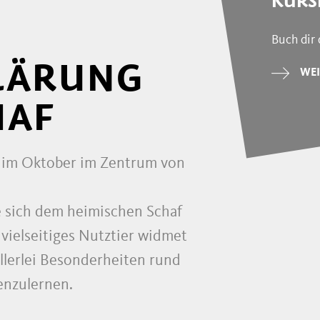
KURS
Buch dir 
LÄRUNG
WEI
HAF
t im Oktober im Zentrum von
e sich dem heimischen Schaf
vielseitiges Nutztier widmet
allerlei Besonderheiten rund
enzulernen.