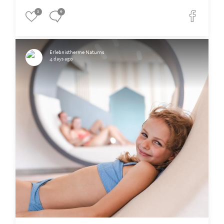
2
0
Erlebnistherme Naturns
4 days ago