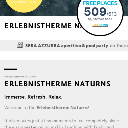
FREE PLACES
ERLEBNISTHERME
509
/613
09/08/2026 10:24
ERLEBNISTHERME NATURNS
LIDO
NEWS
on Thursday, 20/08
SERA AZZURRA aperitivo & pool party
ERLEBNISTHERME NATURNS
ERLEBNISTHERME NATURNS
Immerse. Refresh. Relax.
Welcome to the
Erlebnistherme Naturns
!
It often takes just a few moments to feel completely alive:
the warm
water
on your skin, laughing with family and