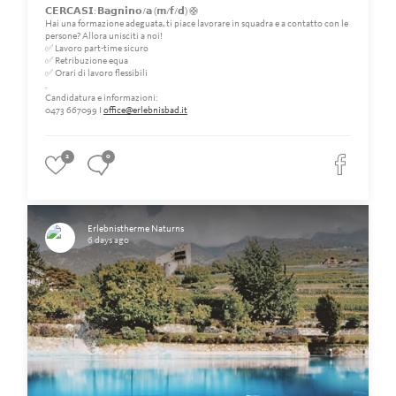
𝗖𝗘𝗥𝗖𝗔𝗦𝗜: 𝗕𝗮𝗴𝗻𝗶𝗻𝗼/𝗮 (𝗺/𝗳/𝗱) 🛟
Hai una formazione adeguata, ti piace lavorare in squadra e a contatto con le
persone? Allora unisciti a noi!
✅ Lavoro part-time sicuro
✅ Retribuzione equa
✅ Orari di lavoro flessibili
.
Candidatura e informazioni:
0473 667099 I
office@erlebnisbad.it
2
0
Erlebnistherme Naturns
6 days ago