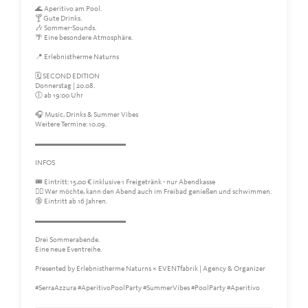
🌊 Aperitivo am Pool.
🍸 Gute Drinks.
🎶 Sommer-Sounds.
🌴 Eine besondere Atmosphäre.
📍 Erlebnistherme Naturns
🗓 SECOND EDITION
Donnerstag | 20.08.
🕕 ab 19:00 Uhr
🎧 Music, Drinks & Summer Vibes
Weitere Termine: 10.09.
▬▬▬▬▬▬▬▬▬▬▬▬
INFOS
🎟 Eintritt: 15,00 € inklusive 1 Freigetränk - nur Abendkasse
🏊‍♀️ Wer möchte, kann den Abend auch im Freibad genießen und schwimmen.
🔞 Eintritt ab 16 Jahren.
▬▬▬▬▬▬▬▬▬▬▬▬
Drei Sommerabende.
Eine neue Eventreihe.
Presented by Erlebnistherme Naturns × EVENTfabrik | Agency & Organizer
#SerraAzzura #AperitivoPoolParty #SummerVibes #PoolParty #Aperitivo