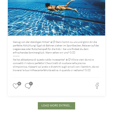
Genug von der ständigen Hitze? ☀️🥵 Dann komm zu uns und gönn dir die
perfekte Abkühlung! Egal ob Bahnen ziehen im Sportbecken, Relaxen auf der
Liegewiese oder Rutschenspaß für die Kids – bei uns findest du dein
erfrischendes Sommerglück. Wann sehen wir uns? 💦🏊‍♂️
———
Ne hai abbastanza di questo caldo incessante? ☀️🥵 Allora vieni da noi e
concediti il ristoro perfetto! Che si tratti di nuotare nella piscina
olimpionica, rilassarti sul prato o divertirti sugli scivoli con i bambini, da noi
troverai la tua rinfrescante felicità estiva. A quando ci vediamo? 💦🏊‍♂️
14
0
LOAD MORE ENTRIES...