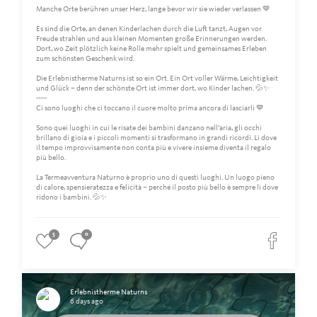
Manche Orte berühren unser Herz, lange bevor wir sie wieder verlassen 💙
Es sind die Orte, an denen Kinderlachen durch die Luft tanzt, Augen vor
Freude strahlen und aus kleinen Momenten große Erinnerungen werden.
Dort, wo Zeit plötzlich keine Rolle mehr spielt und gemeinsames Erleben
zum schönsten Geschenk wird.
Die Erlebnistherme Naturns ist so ein Ort. Ein Ort voller Wärme, Leichtigkeit
und Glück – denn der schönste Ort ist immer dort, wo Kinder lachen. 💦✨
-----
Ci sono luoghi che ci toccano il cuore molto prima ancora di lasciarli 💙
Sono quei luoghi in cui le risate dei bambini danzano nell’aria, gli occhi
brillano di gioia e i piccoli momenti si trasformano in grandi ricordi. Lì dove
il tempo improvvisamente non conta più e vivere insieme diventa il regalo
più bello.
La Termeavventura Naturno è proprio uno di questi luoghi. Un luogo pieno
di calore, spensieratezza e felicità – perché il posto più bello è sempre lì dove
ridono i bambini. 💦✨
5
0
Erlebnistherme Naturns
6 days ago