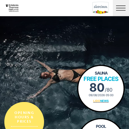
SAUNA
FREE PLACES
80
/80
09/08/2026 05:00
LIDO
NEWS
OPENING
HOURS &
PRICES
POOL