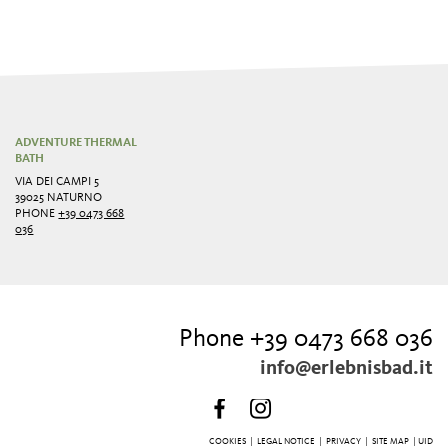
ADVENTURE THERMAL
BATH
VIA DEI CAMPI 5
39025 NATURNO
PHONE
+39 0473 668
036
Phone +39 0473 668 036
info@erlebnisbad.it
COOKIES
|
LEGAL NOTICE
|
PRIVACY
|
SITE MAP
| UID