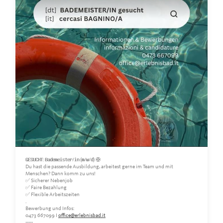
𝗚𝗘𝗦𝗨𝗖𝗛𝗧: 𝗕𝗮𝗱𝗲𝗺𝗲𝗶𝘀𝘁𝗲𝗿/𝗶𝗻 (𝗺/𝘄/𝗱) 🛟
Du hast die passende Ausbildung, arbeitest gerne im Team und mit
Menschen? Dann komm zu uns!
✅ Sicherer Nebenjob
✅ Faire Bezahlung
✅ Flexible Arbeitszeiten
.
Bewerbung und Infos:
0473 667099 I
office@erlebnisbad.it
-----