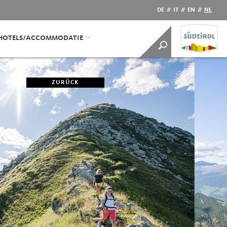
DE
//
IT
//
EN
//
NL
HOTELS/ACCOMMODATIE
ZURÜCK