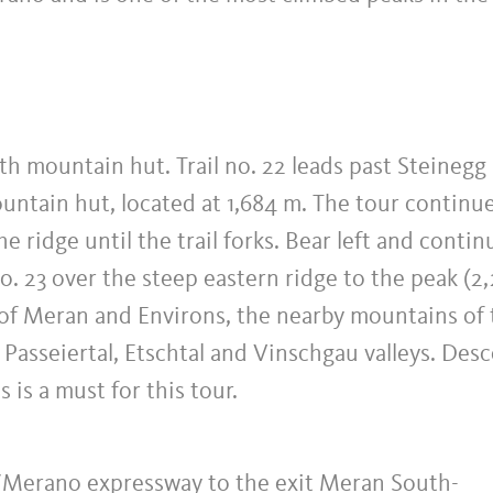
h mountain hut. Trail no. 22 leads past Steinegg
tain hut, located at 1,684 m. The tour continu
he ridge until the trail forks. Bear left and contin
o. 23 over the steep eastern ridge to the peak (2
 of Meran and Environs, the nearby mountains of 
Passeiertal, Etschtal and Vinschgau valleys. Des
 is a must for this tour.
Merano expressway to the exit Meran South-