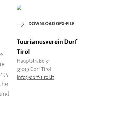
DOWNLOAD GPX-FILE
Tourismusverein Dorf
Tirol
es
Hauptstraße 31
ue
39019 Dorf Tirol
,295
info@dorf-tirol.it
the
cend