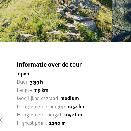
Informatie over de tour
open
Duur
3:59 h
Lengte
7,9 km
Moeilijkheidsgraad
medium
Hoogtemeters bergop
1052 hm
Hoogtemeter bergaf
1052 hm
c
Highest point
2290 m