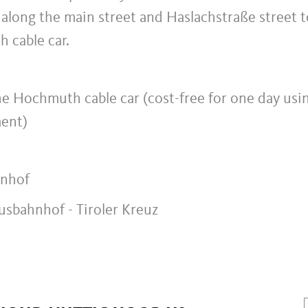
- along the main street and Haslachstraße street t
h cable car.
the Hochmuth cable car (cost-free for one day usi
ment)
hnhof
Busbahnhof - Tiroler Kreuz