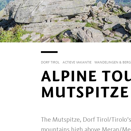
DORF TIROL
ACTIEVE VAKANTIE
WANDELINGEN & BER
ALPINE TO
MUTSPITZ
The Mutspitze, Dorf Tirol/Tirolo’
mountains high above Meran/Mera