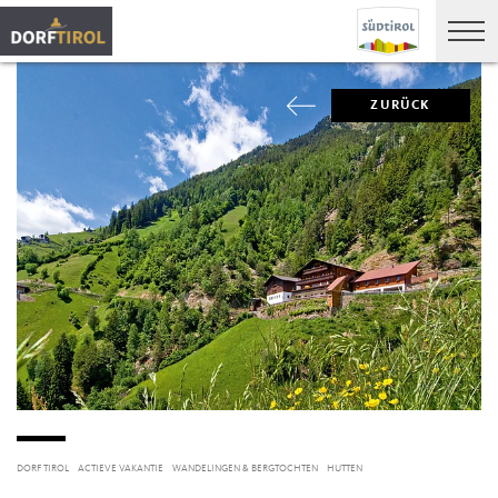
ZURÜCK
DORF TIROL
ACTIEVE VAKANTIE
WANDELINGEN & BERGTOCHTEN
HUTTEN