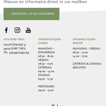
Nieuws en informatie direct in uw mailbox
ABONNEER U OP DE NIEUWSBRIEF
VVV DORF TIROL
OPENINGSTIJDEN
OPENINGSTIJDEN
ZOMER
WINTER
HAUPTSTRASSE 31
39019 DORF TIROL
MAANDAG –
MAANDAG – VRIJDAG:
TEL.
+39 0473 923 314
DONDERDAG
08.30 - 13.00
08.30 - 18.00
14.00 - 17.00
VRIJDAG
08.30 - 17.00
ZATERDAG & ZONDAG:
ZATERDAG
GESLOTEN
09.00 - 14.00
ZONDAG
09.30 - 12.30
FEESTDAGEN
09.00 - 13.00