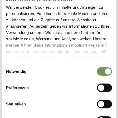
Wir verwenden Cookies, um Inhalte und Anzeigen zu
personalisieren, Funktionen für soziale Medien anbieten
zu können und die Zugriffe auf unsere Website zu
analysieren. Außerdem geben wir Informationen zu Ihrer
Verwendung unserer Website an unsere Partner für
soziale Medien, Werbung und Analysen weiter. Unsere
+
Partner führen diese Informationen möglicherweise mit
−
weiteren Daten zusammen, die Sie ihnen bereitgestellt
haben oder die sie im Rahmen Ihrer Nutzung der Dienste
gesammelt haben.
Einwilligungsauswahl
Notwendig
Präferenzen
Statistiken