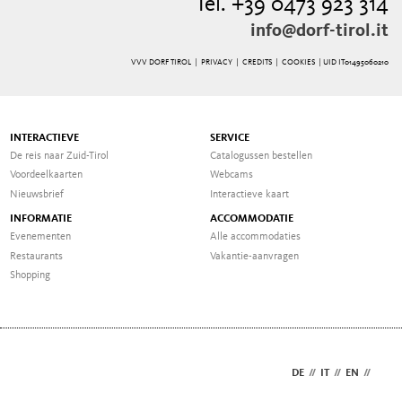
Tel. +39 0473 923 314
info@dorf-tirol.it
VVV DORF TIROL |
PRIVACY
|
CREDITS
|
COOKIES
| UID IT01495060210
INTERACTIEVE
SERVICE
De reis naar Zuid-Tirol
Catalogussen bestellen
Voordeelkaarten
Webcams
Nieuwsbrief
Interactieve kaart
INFORMATIE
ACCOMMODATIE
Evenementen
Alle accommodaties
Restaurants
Vakantie-aanvragen
Shopping
DE
//
IT
//
EN
//
NL