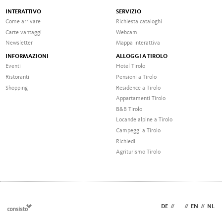
INTERATTIVO
SERVIZIO
Come arrivare
Richiesta cataloghi
Carte vantaggi
Webcam
Newsletter
Mappa interattiva
INFORMAZIONI
ALLOGGI A TIROLO
Eventi
Hotel Tirolo
Ristoranti
Pensioni a Tirolo
Shopping
Residence a Tirolo
Appartamenti Tirolo
B&B Tirolo
Locande alpine a Tirolo
Campeggi a Tirolo
Richiedi
Agriturismo Tirolo
DE
//
IT
//
EN
//
NL