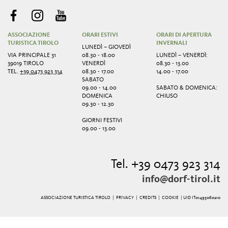
ASSOCIAZIONE
ORARI ESTIVI
ORARI DI APERTURA
TURISTICA TIROLO
INVERNALI
LUNEDÌ – GIOVEDÌ
VIA PRINCIPALE 31
08.30 - 18.00
LUNEDÌ – VENERDÌ:
39019 TIROLO
VENERDÌ
08.30 - 13.00
TEL.
+39 0473 923 314
08.30 - 17.00
14.00 - 17.00
SABATO
09.00 - 14.00
SABATO & DOMENICA:
DOMENICA
CHIUSO
09.30 - 12.30
GIORNI FESTIVI
09.00 - 13.00
Tel. +39 0473 923 314
info@dorf-tirol.it
ASSOCIAZIONE TURISTICA TIROLO |
PRIVACY
|
CREDITS
|
COOKIE
| UID IT01495060210