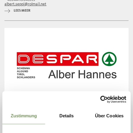
albert.seppi@rolmail.net
LEES MEER
T
+39 0473 860833
Zustimmung
Details
Über Cookies
hannesalber88@gmail.com
LEES MEER