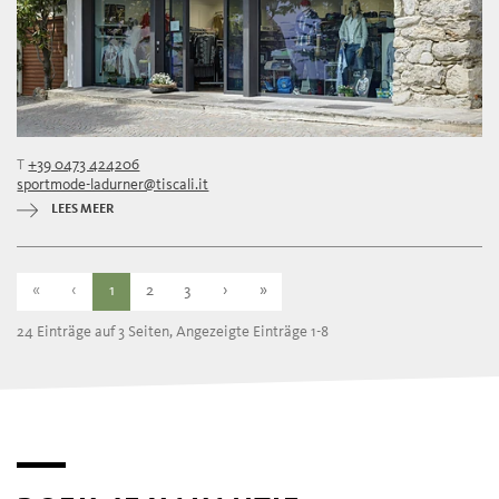
T
+39 0473 424206
sportmode-ladurner@tiscali.it
LEES MEER
«
‹
1
2
3
›
»
24 Einträge auf 3 Seiten, Angezeigte Einträge 1-8