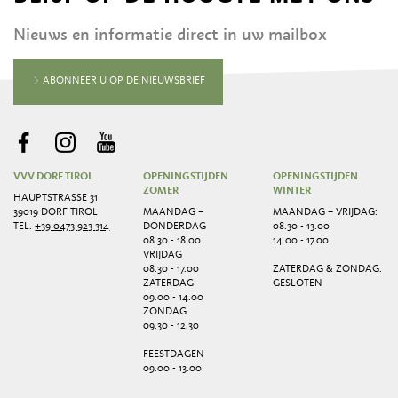
Nieuws en informatie direct in uw mailbox
ABONNEER U OP DE NIEUWSBRIEF
VVV DORF TIROL
OPENINGSTIJDEN
OPENINGSTIJDEN
ZOMER
WINTER
HAUPTSTRASSE 31
39019 DORF TIROL
MAANDAG –
MAANDAG – VRIJDAG:
TEL.
+39 0473 923 314
DONDERDAG
08.30 - 13.00
08.30 - 18.00
14.00 - 17.00
VRIJDAG
08.30 - 17.00
ZATERDAG & ZONDAG:
ZATERDAG
GESLOTEN
09.00 - 14.00
ZONDAG
09.30 - 12.30
FEESTDAGEN
09.00 - 13.00