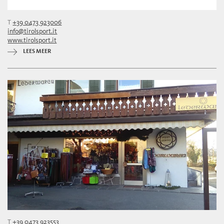
T
+39 0473 923006
info@tirolsport.it
www.tirolsport.it
LEES MEER
T
+39 0473 923553