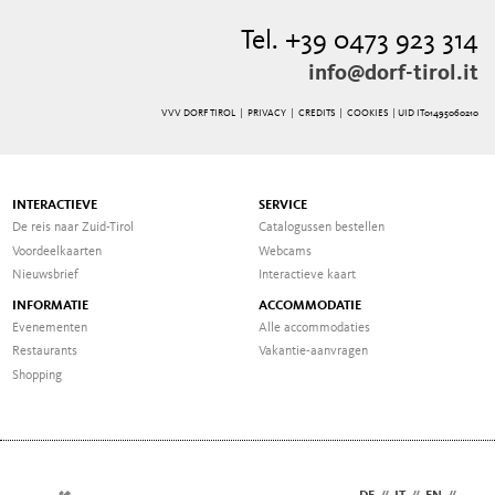
Tel. +39 0473 923 314
info@dorf-tirol.it
VVV DORF TIROL |
PRIVACY
|
CREDITS
|
COOKIES
| UID IT01495060210
INTERACTIEVE
SERVICE
De reis naar Zuid-Tirol
Catalogussen bestellen
Voordeelkaarten
Webcams
Nieuwsbrief
Interactieve kaart
INFORMATIE
ACCOMMODATIE
Evenementen
Alle accommodaties
Restaurants
Vakantie-aanvragen
Shopping