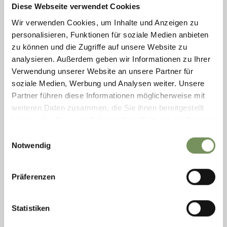
Diese Webseite verwendet Cookies
Wir verwenden Cookies, um Inhalte und Anzeigen zu
personalisieren, Funktionen für soziale Medien anbieten
zu können und die Zugriffe auf unsere Website zu
analysieren. Außerdem geben wir Informationen zu Ihrer
Verwendung unserer Website an unsere Partner für
soziale Medien, Werbung und Analysen weiter. Unsere
Partner führen diese Informationen möglicherweise mit
weiteren Daten zusammen, die Sie ihnen bereitgestellt
haben oder die sie im Rahmen Ihrer Nutzung der Dienste
gesammelt haben.
Einwilligungsauswahl
Notwendig
T
+39 0473 923103
salon.wenter28@gmail.com
www.salonwenter.com
Präferenzen
LEES MEER
Statistiken