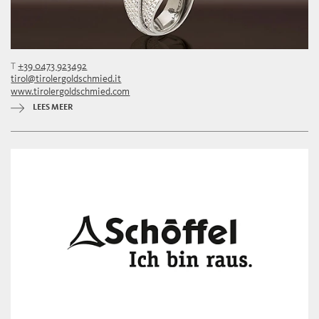
T
+39 0473 923492
tirol@tirolergoldschmied.it
www.tirolergoldschmied.com
LEES MEER