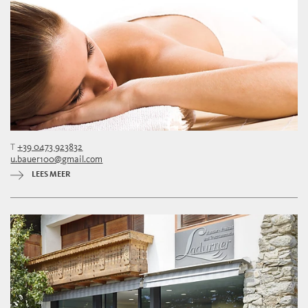
T
+39 0473 923832
u.bauer100@gmail.com
LEES MEER