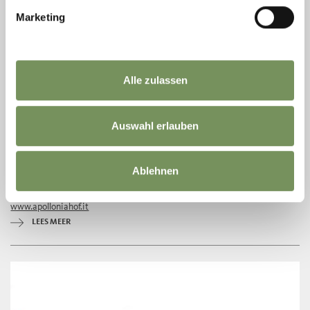
Marketing
Alle zulassen
Auswahl erlauben
Ablehnen
T
+39 333 1431300
apolloniahof@gmail.com
www.apolloniahof.it
LEES MEER