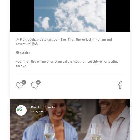
🎾 Play, laugh, and stay active in Dorf Tirol. The perfect mix of fun and
adventure. 🏐⛳
📷99tales
#dorftirol_tirolo #meranocityandvalleys #südtirol #southtyrol #altoadige
#active
4
0
Dorf Tirol - Tirolo
4 days ago