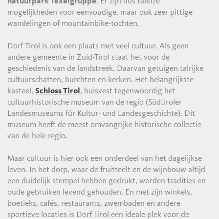
natuurpark Texelgruppe
. Er zijn dus talloze
mogelijkheden voor eenvoudige, maar ook zeer pittige
wandelingen of mountainbike-tochten.
Dorf Tirol is ook een plaats met veel cultuur. Als geen
andere gemeente in Zuid-Tirol staat het voor de
geschiedenis van de landstreek. Daarvan getuigen talrijke
cultuurschatten, burchten en kerken. Het belangrijkste
kasteel,
Schloss Tirol
, huisvest tegenwoordig het
cultuurhistorische museum van de regio (Südtiroler
Landesmuseums für Kultur- und Landesgeschichte). Dit
museum heeft de meest omvangrijke historische collectie
van de hele regio.
Maar cultuur is hier ook een onderdeel van het dagelijkse
leven. In het dorp, waar de fruitteelt en de wijnbouw altijd
een duidelijk stempel hebben gedrukt, worden tradities en
oude gebruiken levend gehouden. En met zijn winkels,
boetieks, cafés, restaurants, zwembaden en andere
sportieve locaties is Dorf Tirol een ideale plek voor de