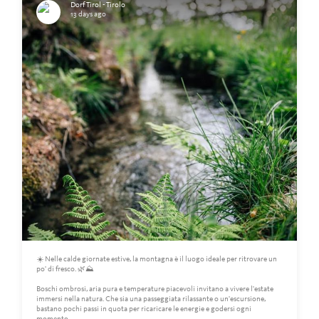
Dorf Tirol - Tirolo
13 days ago
☀️ Nelle calde giornate estive, la montagna è il luogo ideale per ritrovare un
po' di fresco. 🌿⛰️
Boschi ombrosi, aria pura e temperature piacevoli invitano a vivere l'estate
immersi nella natura. Che sia una passeggiata rilassante o un'escursione,
bastano pochi passi in quota per ricaricare le energie e godersi ogni