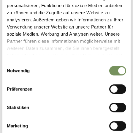
personalisieren, Funktionen für soziale Medien anbieten
zu können und die Zugriffe auf unsere Website zu
STOELTJESLIFT/KABELBAAN
analysieren. Außerdem geben wir Informationen zu Ihrer
IN DORF TIROL
Verwendung unserer Website an unsere Partner für
soziale Medien, Werbung und Analysen weiter. Unsere
Partner führen diese Informationen möglicherweise mit
weiteren Daten zusammen, die Sie ihnen bereitgestellt
haben oder die sie im Rahmen Ihrer Nutzung der Dienste
gesammelt haben.
Einwilligungsauswahl
Notwendig
DE REIS NAAR DORF
KASTEEL SCHLOSS TIROL
TIROL
Präferenzen
Statistiken
Marketing