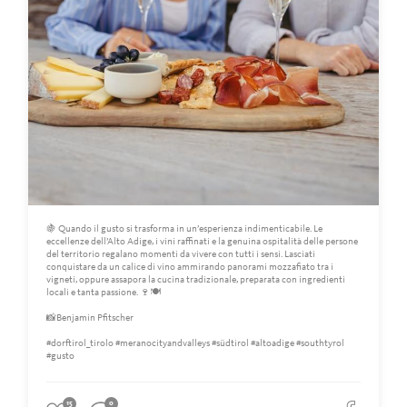
🍇 Quando il gusto si trasforma in un’esperienza indimenticabile. Le
eccellenze dell’Alto Adige, i vini raffinati e la genuina ospitalità delle persone
del territorio regalano momenti da vivere con tutti i sensi. Lasciati
conquistare da un calice di vino ammirando panorami mozzafiato tra i
vigneti, oppure assapora la cucina tradizionale, preparata con ingredienti
locali e tanta passione. 🍷🍽️
📸Benjamin Pfitscher
#dorftirol_tirolo #meranocityandvalleys #südtirol #altoadige #southtyrol
#gusto
15
0