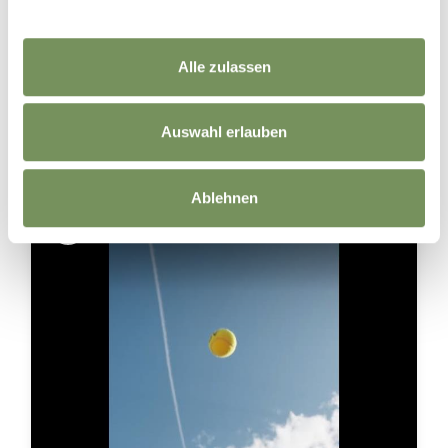
WEBCAMS
Alle zulassen
Auswahl erlauben
VOLG ONS OP SOCIAL MEDIA
Ablehnen
Dorf Tirol - Tirolo
22 hours ago