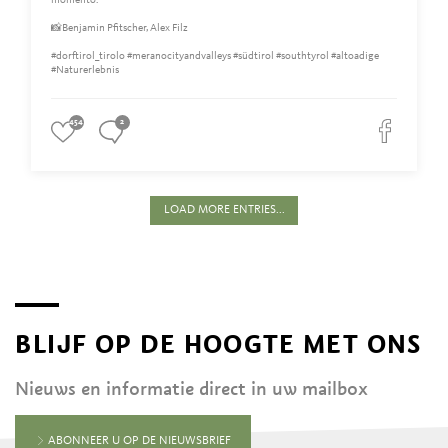
momento.
📸Benjamin Pfitscher, Alex Filz
#dorftirol_tirolo #meranocityandvalleys #südtirol #southtyrol #altoadige
#Naturerlebnis
454
2
LOAD MORE ENTRIES...
BLIJF OP DE HOOGTE MET ONS
Nieuws en informatie direct in uw mailbox
ABONNEER U OP DE NIEUWSBRIEF