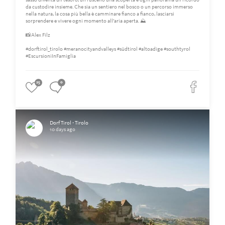
sasso diventa un tesoro, un ruscello una scoperta e ogni panorama un ricordo
da custodire insieme. Che sia un sentiero nel bosco o un percorso immerso
nella natura, la cosa più bella è camminare fianco a fianco, lasciarsi
sorprendere e vivere ogni momento all’aria aperta. ⛰️
📸Alex Filz
#dorftirol_tirolo #meranocityandvalleys #südtirol #altoadige #southtyrol
#EscursioniInFamiglia
25
0
Dorf Tirol - Tirolo
10 days ago