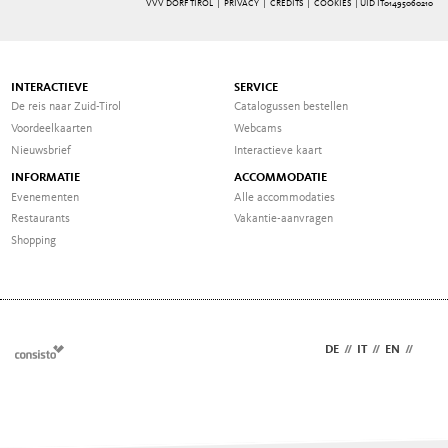
VVV DORF TIROL |
PRIVACY
|
CREDITS
|
COOKIES
| UID IT01495060210
INTERACTIEVE
SERVICE
De reis naar Zuid-Tirol
Catalogussen bestellen
Voordeelkaarten
Webcams
Nieuwsbrief
Interactieve kaart
INFORMATIE
ACCOMMODATIE
Evenementen
Alle accommodaties
Restaurants
Vakantie-aanvragen
Shopping
DE
//
IT
//
EN
//
NL