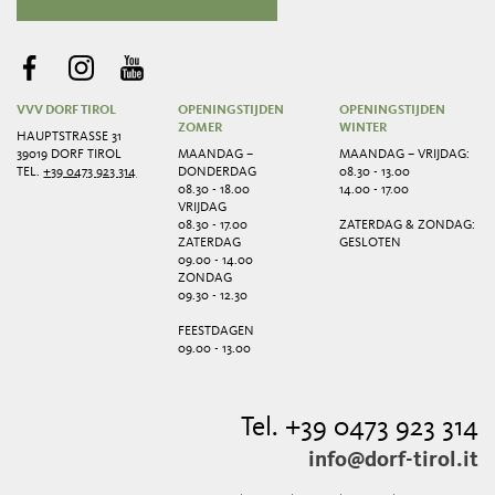
VVV DORF TIROL
OPENINGSTIJDEN
OPENINGSTIJDEN
ZOMER
WINTER
HAUPTSTRASSE 31
39019 DORF TIROL
MAANDAG –
MAANDAG – VRIJDAG:
TEL.
+39 0473 923 314
DONDERDAG
08.30 - 13.00
08.30 - 18.00
14.00 - 17.00
VRIJDAG
08.30 - 17.00
ZATERDAG & ZONDAG:
ZATERDAG
GESLOTEN
09.00 - 14.00
ZONDAG
09.30 - 12.30
FEESTDAGEN
09.00 - 13.00
Tel. +39 0473 923 314
info@dorf-tirol.it