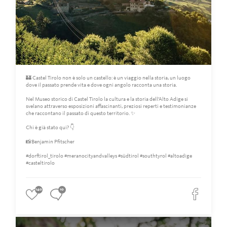
🏰 Castel Tirolo non è solo un castello: è un viaggio nella storia, un luogo
dove il passato prende vita e dove ogni angolo racconta una storia.
Nel Museo storico di Castel Tirolo la cultura e la storia dell’Alto Adige si
svelano attraverso esposizioni affascinanti, preziosi reperti e testimonianze
che raccontano il passato di questo territorio. ✨
Chi è già stato qui? 👇
📸Benjamin Pfitscher
#dorftirol_tirolo #meranocityandvalleys #südtirol #southtyrol #altoadige
#casteltirolo
140
10