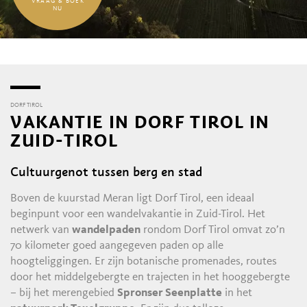
VRAAG & BOEK
NU
DORF TIROL
VAKANTIE IN DORF TIROL IN
ZUID-TIROL
Cultuurgenot tussen berg en stad
Boven de kuurstad Meran ligt Dorf Tirol, een ideaal
beginpunt voor een wandelvakantie in Zuid-Tirol. Het
netwerk van
wandelpaden
rondom Dorf Tirol omvat zo’n
70 kilometer goed aangegeven paden op alle
hoogteliggingen. Er zijn botanische promenades, routes
door het middelgebergte en trajecten in het hooggebergte
– bij het merengebied
Spronser Seenplatte
in het