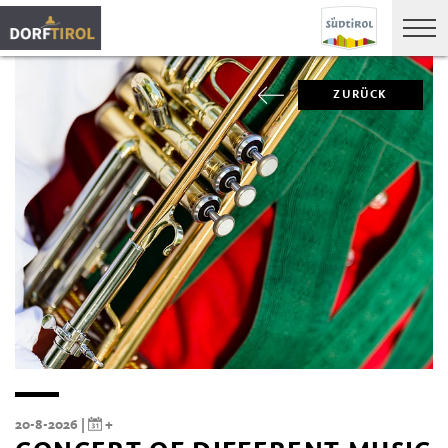
ZURÜCK
20-8-2026 |
+