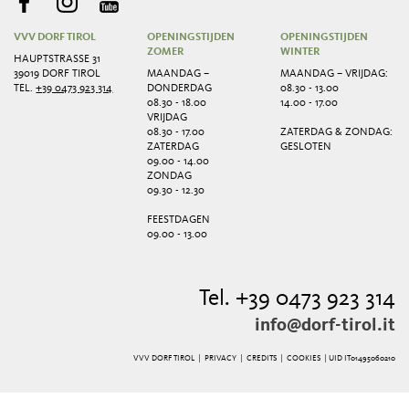
VVV DORF TIROL
OPENINGSTIJDEN
OPENINGSTIJDEN
ZOMER
WINTER
HAUPTSTRASSE 31
39019 DORF TIROL
MAANDAG –
MAANDAG – VRIJDAG:
TEL.
+39 0473 923 314
DONDERDAG
08.30 - 13.00
08.30 - 18.00
14.00 - 17.00
VRIJDAG
08.30 - 17.00
ZATERDAG & ZONDAG:
ZATERDAG
GESLOTEN
09.00 - 14.00
ZONDAG
09.30 - 12.30
FEESTDAGEN
09.00 - 13.00
Tel. +39 0473 923 314
info@dorf-tirol.it
VVV DORF TIROL |
PRIVACY
|
CREDITS
|
COOKIES
| UID IT01495060210