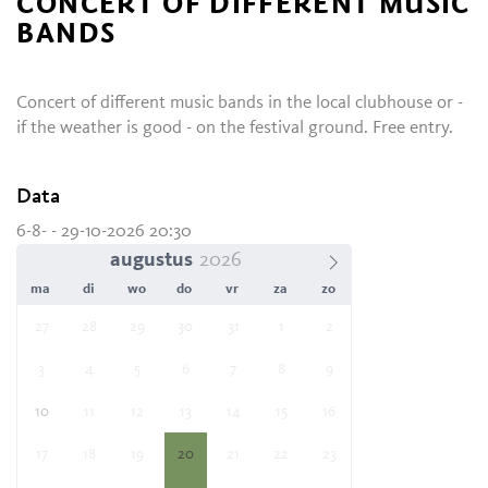
CONCERT OF DIFFERENT MUSIC
BANDS
Concert of different music bands in the local clubhouse or -
if the weather is good - on the festival ground. Free entry.
Data
6-8- - 29-10-2026 20:30
augustus
ma
di
wo
do
vr
za
zo
27
28
29
30
31
1
2
3
4
5
6
7
8
9
10
11
12
13
14
15
16
17
18
19
20
21
22
23