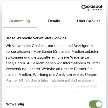
T
+39 0473 923314
Registration required
No
Zustimmung
Details
Über Cookies
Organizer
Tourismusverein Dorf Tirol
Diese Webseite verwendet Cookies
Wir verwenden Cookies, um Inhalte und Anzeigen zu
personalisieren, Funktionen für soziale Medien anbieten
zu können und die Zugriffe auf unsere Website zu
analysieren. Außerdem geben wir Informationen zu Ihrer
Verwendung unserer Website an unsere Partner für
soziale Medien, Werbung und Analysen weiter. Unsere
Partner führen diese Informationen möglicherweise mit
weiteren Daten zusammen, die Sie ihnen bereitgestellt
WAS DE INHOUD NUTTIG VOOR U?
JA
NO
haben oder die sie im Rahmen Ihrer Nutzung der Dienste
gesammelt haben.
Einwilligungsauswahl
Notwendig