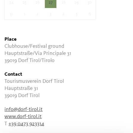
24
25
26
27
28
29
30
31
1
2
3
4
5
6
Place
Clubhouse/Festival ground
Hauptstraße/Via Principale 31
39019 Dorf Tirol/Tirolo
Contact
Tourismusverein Dorf Tirol
Hauptstraße 31
39019 Dorf Tirol
info@dorf-tirol.it
www.dorf-tirol.it
T
+39 0473 923314