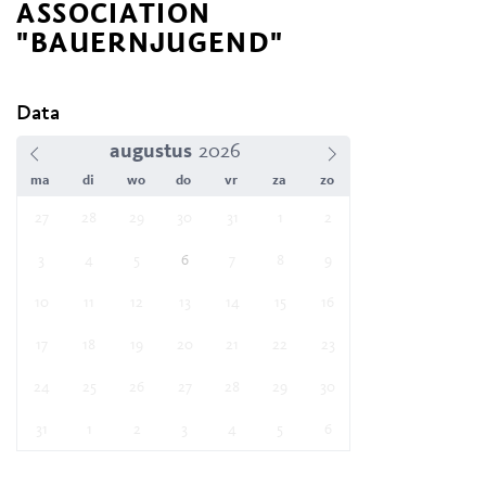
ASSOCIATION
"BAUERNJUGEND"
Data
augustus
ma
di
wo
do
vr
za
zo
27
28
29
30
31
1
2
3
4
5
6
7
8
9
10
11
12
13
14
15
16
17
18
19
20
21
22
23
24
25
26
27
28
29
30
31
1
2
3
4
5
6