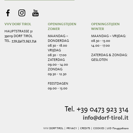
VVV DORF TIROL
OPENINGSTIJDEN
OPENINGSTIJDEN
ZOMER
WINTER
HAUPTSTRASSE 31
39019 DORF TIROL
MAANDAG –
MAANDAG – VRIJDAG:
TEL.
+39 0473 923 314
DONDERDAG
08.30 - 13.00
08.30 - 18.00
14.00 - 17.00
VRIJDAG
08.30 - 17.00
ZATERDAG & ZONDAG:
ZATERDAG
GESLOTEN
09.00 - 14.00
ZONDAG
09.30 - 12.30
FEESTDAGEN
09.00 - 13.00
Tel. +39 0473 923 314
info@dorf-tirol.it
VVV DORF TIROL |
PRIVACY
|
CREDITS
|
COOKIES
| UID IT01495060210