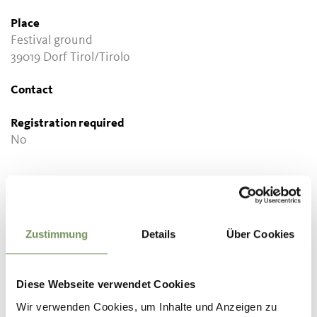
Place
Festival ground
39019 Dorf Tirol/Tirolo
Contact
Registration required
No
Zustimmung
Details
Über Cookies
Diese Webseite verwendet Cookies
WAS DE INHOUD NUTTIG VOOR U?
JA
NO
Wir verwenden Cookies, um Inhalte und Anzeigen zu