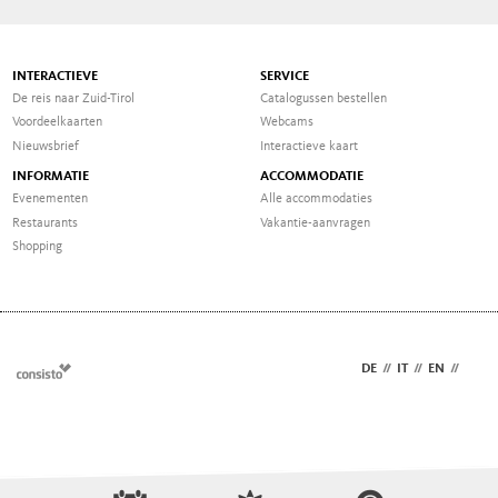
INTERACTIEVE
SERVICE
De reis naar Zuid-Tirol
Catalogussen bestellen
Voordeelkaarten
Webcams
Nieuwsbrief
Interactieve kaart
INFORMATIE
ACCOMMODATIE
Evenementen
Alle accommodaties
Restaurants
Vakantie-aanvragen
Shopping
DE
//
IT
//
EN
//
NL