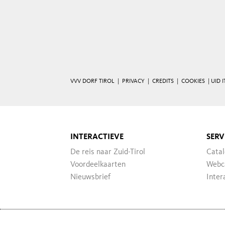
VVV DORF TIROL |
PRIVACY
|
CREDITS
|
COOKIES
| UID 
INTERACTIEVE
SERV
De reis naar Zuid-Tirol
Catal
Voordeelkaarten
Webc
Nieuwsbrief
Inter