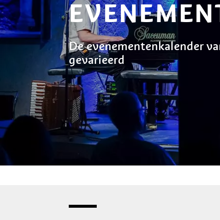
EVENEMEN
De evenementenkalender van
gevarieerd